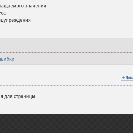
вращаемого значения
уса
едупреждения
ошибке
＋
Доб
я для страницы