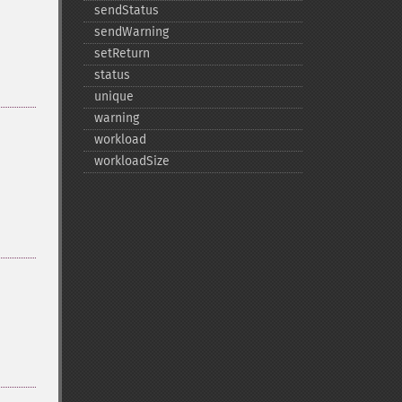
sendStatus
sendWarning
setReturn
status
unique
warning
workload
workloadSize