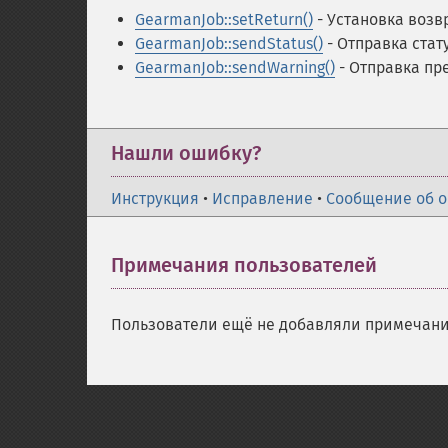
GearmanJob::setReturn()
- Установка воз
GearmanJob::sendStatus()
- Отправка стат
GearmanJob::sendWarning()
- Отправка пр
Нашли ошибку?
Инструкция
•
Исправление
•
Сообщение об 
Примечания пользователей
Пользователи ещё не добавляли примечани