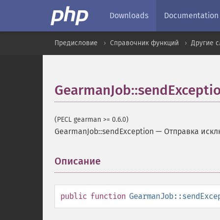
Downloads
Documentation
Предисловие
Справочник функций
Другие 
GearmanJob::sendExcepti
(PECL gearman >= 0.6.0)
GearmanJob::sendException
—
Отправка иск
Описание
¶
public
function
GearmanJob::sendExce