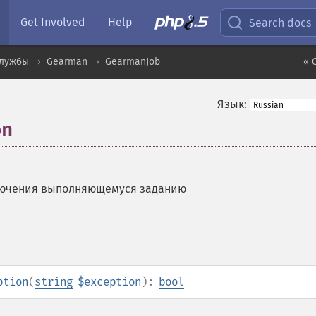
Get Involved
Help
Search docs
службы
Gearman
GearmanJob
« 
Язык:
on
лючения выполняющемуся заданию
ption
(
string
$exception
):
bool