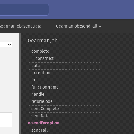
GearmanJob::sendData
GearmanJob::sendFail »
GearmanJob
complete
_​_​construct
data
exception
fail
functionName
handle
returnCode
sendComplete
sendData
sendException
sendFail