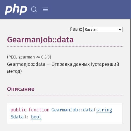
Язык:
GearmanJob::data
(PECL gearman <= 0.5.0)
GearmanJob::data
—
Отправка данных (устаревший
метод)
Описание
¶
public
function
GearmanJob::data
(
string
$data
):
bool