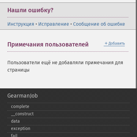
Нашли ошибку?
Инструкция
•
Исправление
•
Сообщение об ошибке
＋
Примечания пользователей
Добавить
Пользователи ещё не добавляли примечания для
страницы
GearmanJob
complete
_​_​construct
data
exception
fail