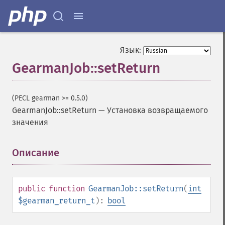
Язык:
GearmanJob::setReturn
(PECL gearman >= 0.5.0)
GearmanJob::setReturn
—
Установка возвращаемого
значения
Описание
¶
public
function
GearmanJob::setReturn
(
int
$gearman_return_t
):
bool