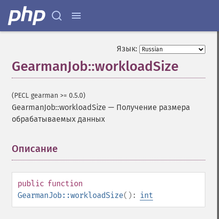
Язык:
GearmanJob::workloadSize
(PECL gearman >= 0.5.0)
GearmanJob::workloadSize
—
Получение размера
обрабатываемых данных
Описание
¶
public
function
GearmanJob::workloadSize
():
int