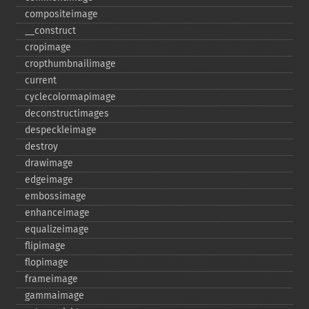
compositeimage
_​_​construct
cropimage
cropthumbnailimage
current
cyclecolormapimage
deconstructimages
despeckleimage
destroy
drawimage
edgeimage
embossimage
enhanceimage
equalizeimage
flipimage
flopimage
frameimage
gammaimage