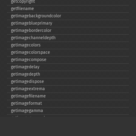
getcopyright
getfilename
getimagebackgroundcolor
getimageblueprimary
getimagebordercolor
getimagechanneldepth
getimagecolors
getimagecolorspace
getimagecompose
getimagedelay
getimagedepth
getimagedispose
getimageextrema
getimagefilename
getimageformat
getimagegamma
getimagegreenprimary
getimageheight
getimagehistogram