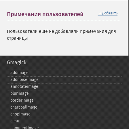
＋
Примечания пользователей
Добавить
Пользователи ещё не добавляли примечания для
страницы
Gmagick
addimage
addnoiseimage
annotateimage
blurimage
borderimage
charcoalimage
chopimage
clear
commentimage