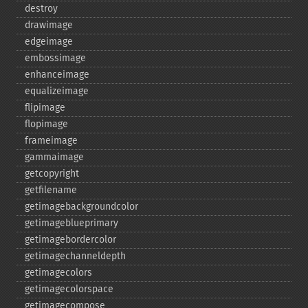
destroy
drawimage
edgeimage
embossimage
enhanceimage
equalizeimage
flipimage
flopimage
frameimage
gammaimage
getcopyright
getfilename
getimagebackgroundcolor
getimageblueprimary
getimagebordercolor
getimagechanneldepth
getimagecolors
getimagecolorspace
getimagecompose