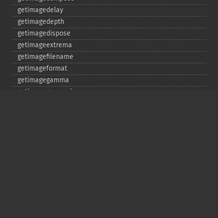
getimagedelay
getimagedepth
getimagedispose
getimageextrema
getimagefilename
getimageformat
getimagegamma
getimagegreenprimary
getimageheight
getimagehistogram
getimageindex
getimageinterlacescheme
getimageiterations
getimagematte
getimagemattecolor
getimageprofile
getimageredprimary
getimagerenderingintent