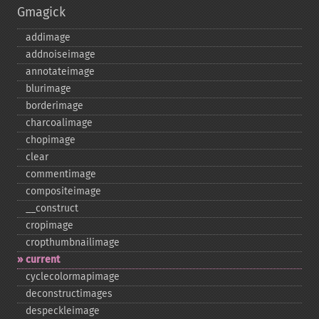
Gmagick
addimage
addnoiseimage
annotateimage
blurimage
borderimage
charcoalimage
chopimage
clear
commentimage
compositeimage
_​_​construct
cropimage
cropthumbnailimage
current
cyclecolormapimage
deconstructimages
despeckleimage