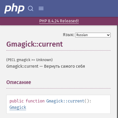
PHP 8.4.24 Released!
Язык:
Gmagick::current
(PECL gmagick >= Unknown)
Gmagick::current
—
Вернуть самого себя
Описание
¶
public
function
Gmagick::current
():
Gmagick