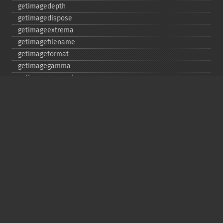
getimagedepth
getimagedispose
getimageextrema
getimagefilename
getimageformat
getimagegamma
getimagegreenprimary
getimageheight
getimagehistogram
getimageindex
getimageinterlacescheme
getimageiterations
getimagematte
getimagemattecolor
getimageprofile
getimageredprimary
getimagerenderingintent
getimageresolution
getimagescene