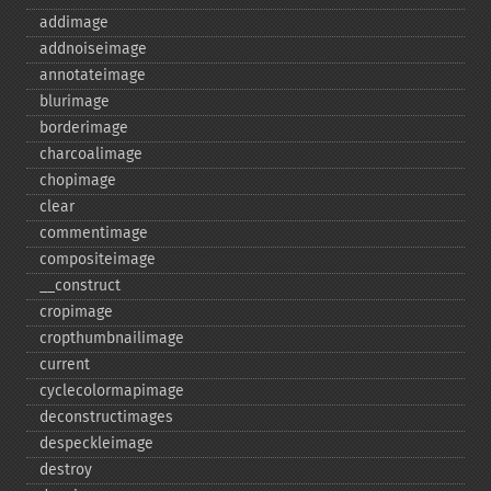
addimage
addnoiseimage
annotateimage
blurimage
borderimage
charcoalimage
chopimage
clear
commentimage
compositeimage
_​_​construct
cropimage
cropthumbnailimage
current
cyclecolormapimage
deconstructimages
despeckleimage
destroy