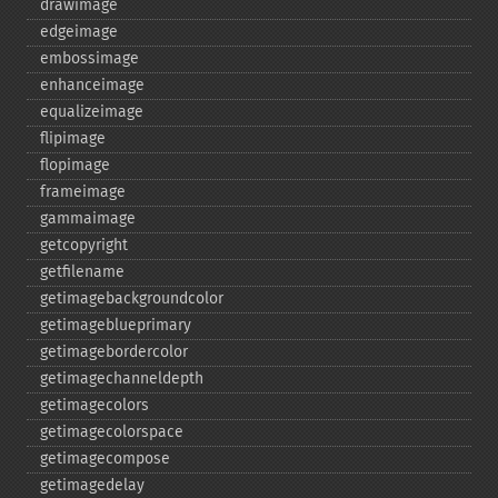
drawimage
edgeimage
embossimage
enhanceimage
equalizeimage
flipimage
flopimage
frameimage
gammaimage
getcopyright
getfilename
getimagebackgroundcolor
getimageblueprimary
getimagebordercolor
getimagechanneldepth
getimagecolors
getimagecolorspace
getimagecompose
getimagedelay