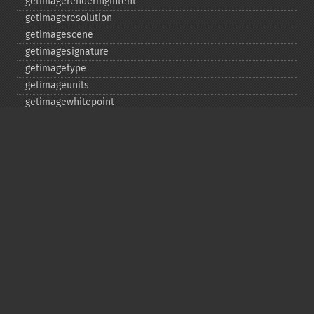
getimagerenderingintent
getimageresolution
getimagescene
getimagesignature
getimagetype
getimageunits
getimagewhitepoint
getimagewidth
getpackagename
getquantumdepth
getreleasedate
getsamplingfactors
getsize
getversion
hasnextimage
haspreviousimage
implodeimage
labelimage
levelimage