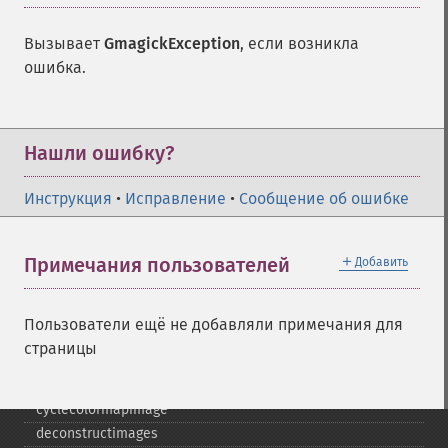
Gmagick
Вызывает
GmagickException
, если возникла
ошибка.
addimage
addnoiseimage
annotateimage
blurimage
Нашли ошибку?
borderimage
charcoalimage
Инструкция
•
Исправление
•
Сообщение об ошибке
chopimage
clear
＋
Примечания пользователей
Добавить
commentimage
compositeimage
_​_​construct
Пользователи ещё не добавляли примечания для
cropimage
страницы
cropthumbnailimage
current
cyclecolormapimage
deconstructimages