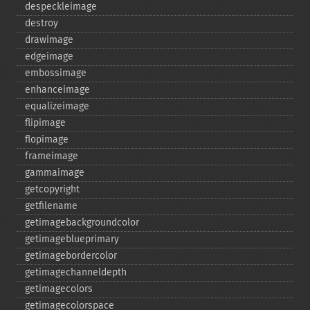
despeckleimage
destroy
drawimage
edgeimage
embossimage
enhanceimage
equalizeimage
flipimage
flopimage
frameimage
gammaimage
getcopyright
getfilename
getimagebackgroundcolor
getimageblueprimary
getimagebordercolor
getimagechanneldepth
getimagecolors
getimagecolorspace