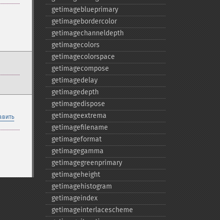
getimageblueprimary
getimagebordercolor
getimagechanneldepth
getimagecolors
getimagecolorspace
getimagecompose
getimagedelay
getimagedepth
getimagedispose
getimageextrema
авить
getimagefilename
getimageformat
getimagegamma
getimagegreenprimary
getimageheight
getimagehistogram
getimageindex
getimageinterlacescheme