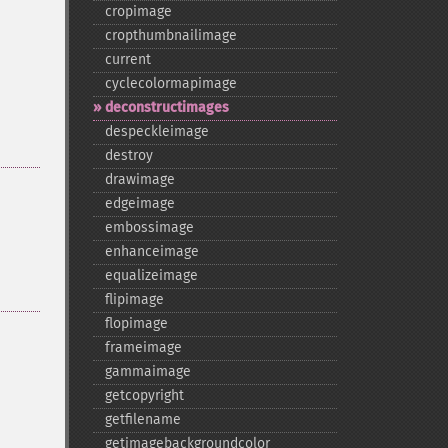
cropimage
cropthumbnailimage
current
cyclecolormapimage
deconstructimages
despeckleimage
destroy
drawimage
edgeimage
embossimage
enhanceimage
equalizeimage
flipimage
flopimage
frameimage
gammaimage
getcopyright
getfilename
getimagebackgroundcolor