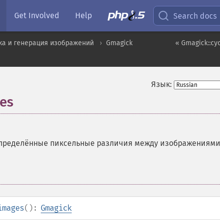
Get Involved
Help
Search docs
ка и генерация изображений
Gmagick
« Gmagick::c
Язык:
es
пределённые пиксельные различия между изображениям
images
():
Gmagick