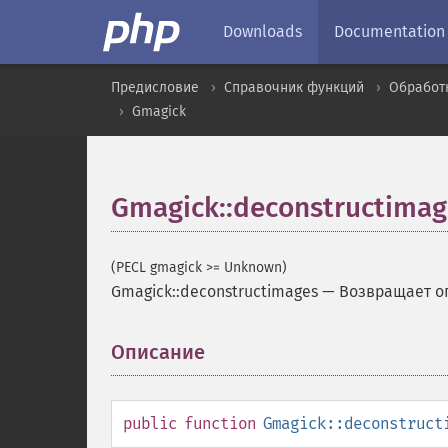
Downloads
Documentation
Предисловие
Справочник функций
Обработ
Gmagick
Gmagick::deconstructimag
(PECL gmagick >= Unknown)
Gmagick::deconstructimages
—
Возвращает о
Описание
¶
public
function
Gmagick::deconstruct