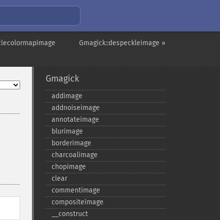
yclecolormapimage
Gmagick::despeckleimage »
Gmagick
addimage
addnoiseimage
annotateimage
blurimage
и
borderimage
charcoalimage
chopimage
clear
commentimage
compositeimage
_​_​construct