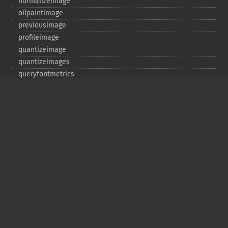
normalizeimage
oilpaintimage
previousimage
profileimage
quantizeimage
quantizeimages
queryfontmetrics
queryfonts
queryformats
radialblurimage
raiseimage
read
readimage
readimageblob
readimagefile
reducenoiseimage
removeimage
removeimageprofile
resampleimage