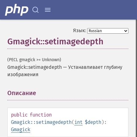
Язык:
Gmagick::setimagedepth
(PECL gmagick >= Unknown)
Gmagick::setimagedepth
—
Устанавливает глубину
изображения
Gmagick
Описание
¶
addimage
addnoiseimage
annotateimage
public
function
blurimage
Gmagick::setimagedepth
(
int
$depth
):
borderimage
Gmagick
charcoalimage