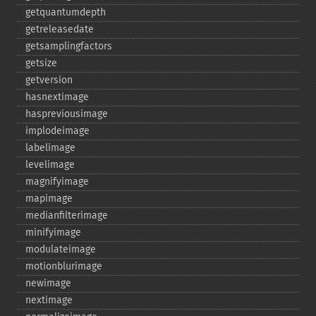
getquantumdepth
getreleasedate
getsamplingfactors
getsize
getversion
hasnextimage
haspreviousimage
implodeimage
labelimage
levelimage
magnifyimage
mapimage
medianfilterimage
minifyimage
modulateimage
motionblurimage
newimage
nextimage