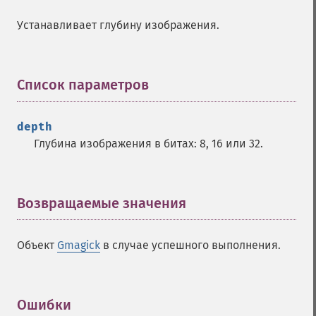
chopimage
Устанавливает глубину изображения.
clear
commentimage
compositeimage
_​_​construct
Список параметров
¶
cropimage
cropthumbnailimage
depth
current
Глубина изображения в битах: 8, 16 или 32.
cyclecolormapimage
deconstructimages
despeckleimage
destroy
Возвращаемые значения
¶
drawimage
edgeimage
Объект
Gmagick
в случае успешного выполнения.
embossimage
enhanceimage
equalizeimage
flipimage
Ошибки
¶