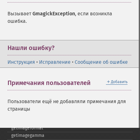
flopimage
frameimage
Вызывает
GmagickException
, если возникла
gammaimage
ошибка.
getcopyright
getfilename
getimagebackgroundcolor
getimageblueprimary
Нашли ошибку?
getimagebordercolor
getimagechanneldepth
Инструкция
•
Исправление
•
Сообщение об ошибке
getimagecolors
getimagecolorspace
＋
Примечания пользователей
Добавить
getimagecompose
getimagedelay
getimagedepth
Пользователи ещё не добавляли примечания для
getimagedispose
страницы
getimageextrema
getimagefilename
getimageformat
getimagegamma