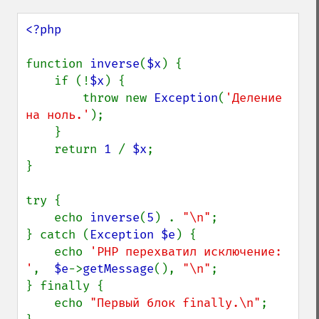
<?php

function 
inverse
(
$x
) {

    if (!
$x
) {

        throw new 
Exception
(
'Деление 
на ноль.'
);

    }

    return 
1 
/ 
$x
;

}

try {

    echo 
inverse
(
5
) . 
"\n"
;

} catch (
Exception $e
) {

    echo 
'PHP перехватил исключение: 
'
,  
$e
->
getMessage
(), 
"\n"
;

} finally {

    echo 
"Первый блок finally.\n"
;
