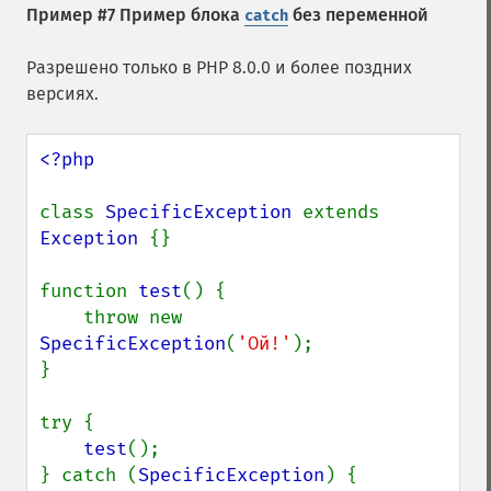
Пример #7 Пример блока
без переменной
catch
Разрешено только в PHP 8.0.0 и более поздних
версиях.
<?php

class 
SpecificException 
extends 
Exception 
{}

function 
test
() {

    throw new 
SpecificException
(
'Ой!'
);

}

try {

test
();

} catch (
SpecificException
) {
