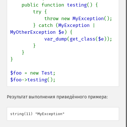
    public function 
testing
() {

        try {

            throw new 
MyException
();

        } catch (
MyException 
| 
MyOtherException $e
) {

var_dump
(
get_class
(
$e
));

        }

    }

}

$foo 
= new 
Test
$foo
->
testing
();
Результат выполнения приведённого примера: