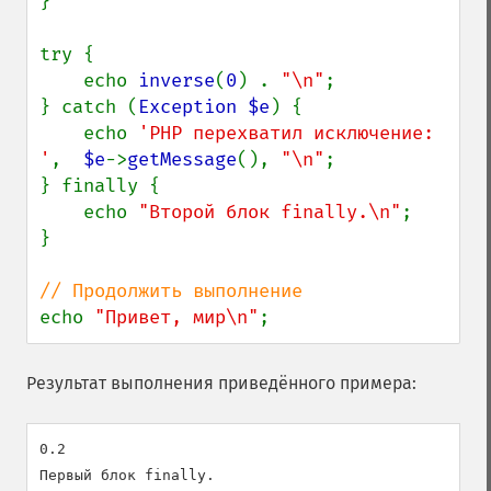
}

try {

    echo 
inverse
(
0
) . 
"\n"
;

} catch (
Exception $e
) {

    echo 
'PHP перехватил исключение: 
'
,  
$e
->
getMessage
(), 
"\n"
;

} finally {

    echo 
"Второй блок finally.\n"
;

}

echo 
"Привет, мир\n"
;
Результат выполнения приведённого примера:
0.2

Первый блок finally.
