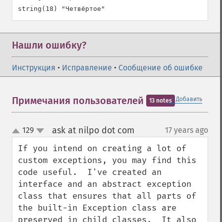
Нашли ошибку?
Инструкция
•
Исправление
•
Сообщение об ошибке
＋
Примечания пользователей
Добавить
13 notes
ask at nilpo dot com
129
17 years ago
¶
up
down
If you intend on creating a lot of 
custom exceptions, you may find this 
code useful.  I've created an 
interface and an abstract exception 
class that ensures that all parts of 
the built-in Exception class are 
preserved in child classes.  It also 