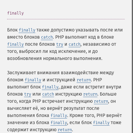
¶
finally
Блок
также допустимо указывать после или
finally
вместо блоков
. PHP выполнит код в блоке
catch
после блоков
и
, независимо от
finally
try
catch
того, выбросил ли код исключение, и до
возобновления нормального выполнения.
Заслуживает внимания взаимодействие между
блоком
и инструкцией
. PHP
finally
return
выполнит блок
, даже если встретит внутри
finally
блоков
или
инструкцию
. Больше
try
catch
return
того, когда PHP встречает инструкцию
, он
return
вычисляет её, но вернёт результат после
выполнения блока
. Кроме того, PHP вернёт
finally
значение из блока
, если блок
тоже
finally
finally
содержит инструкцию
.
return