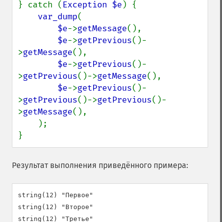
} catch (
Exception $e
) {

var_dump
(

$e
->
getMessage
(),

$e
->
getPrevious
()-
>
getMessage
(),

$e
->
getPrevious
()-
>
getPrevious
()->
getMessage
(),

$e
->
getPrevious
()-
>
getPrevious
()->
getPrevious
()-
>
getMessage
(),

    );

}
Результат выполнения приведённого примера:
string(12) "Первое"

string(12) "Второе"

string(12) "Третье"
