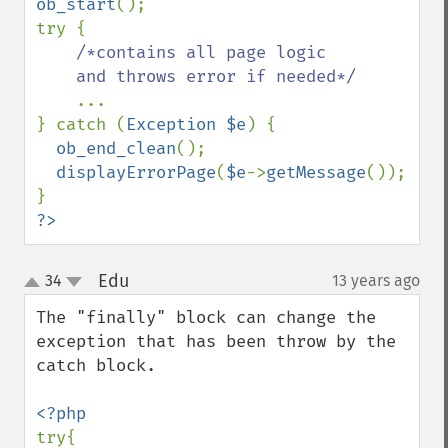
ob_start
();

try {

/*contains all page logic 

    and throws error if needed*/

...

} catch (
Exception $e
) {

ob_end_clean
();

displayErrorPage
(
$e
->
getMessage
());

?>
Edu
34
13 years ago
¶
up
down
The "finally" block can change the 
exception that has been throw by the 
catch block.

try{
