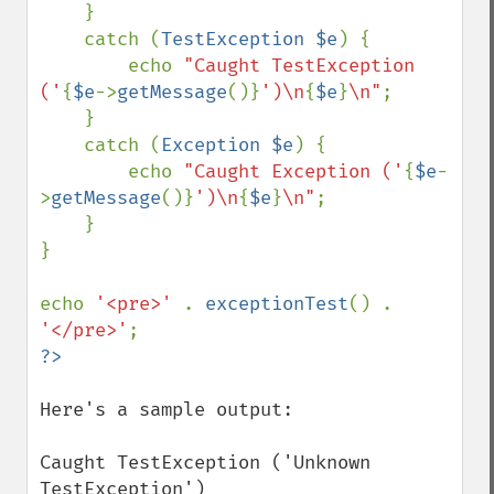
    }

    catch (
TestException $e
) {

        echo 
"Caught TestException 
('
{
$e
->
getMessage
()}
')\n
{
$e
}
\n"
;

    }

    catch (
Exception $e
) {

        echo 
"Caught Exception ('
{
$e
-
>
getMessage
()}
')\n
{
$e
}
\n"
;

    }

}

echo 
'<pre>' 
. 
exceptionTest
() . 
'</pre>'
Here's a sample output:

Caught TestException ('Unknown 
TestException')
