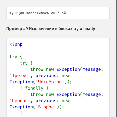
Пример #9 Исключение в блоках try и finally
<?php

try {

    try {

        throw new 
Exception
(
message
: 
'Третье'
, 
previous
: new 
Exception
(
'Четвёртое'
));

    } finally {

        throw new 
Exception
(
message
: 
'Первое'
, 
previous
: new 
Exception
(
'Второе'
));

    }
