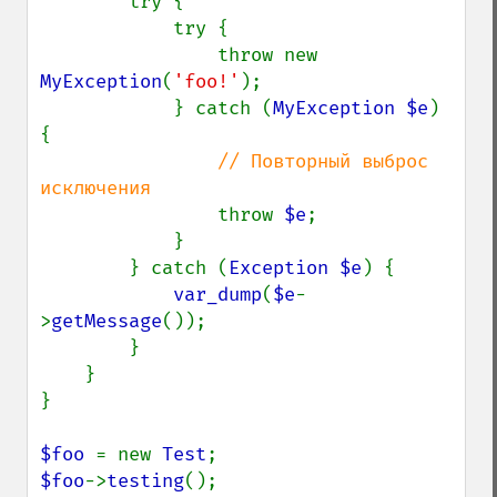
        try {

            try {

                throw new 
MyException
(
'foo!'
);

            } catch (
MyException $e
) 
{

// Повторный выброс 
исключения

throw 
$e
;

            }

        } catch (
Exception $e
) {

var_dump
(
$e
-
>
getMessage
());

        }

    }

}

$foo 
= new 
Test
$foo
->
testing
();