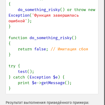
{

do_something_risky
() or throw new 
Exception
(
'Функция завершилась 
ошибкой'
);

}

function 
do_something_risky
()

{

    return 
false
; 
}

try {

test
();

} catch (
Exception $e
) {

    print 
$e
->
getMessage
();

}
Результат выполнения приведённого примера: