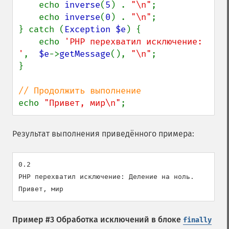
    echo 
inverse
(
5
) . 
"\n"
;

    echo 
inverse
(
0
) . 
"\n"
;

} catch (
Exception $e
) {

    echo 
'PHP перехватил исключение: 
'
,  
$e
->
getMessage
(), 
"\n"
;

}

echo 
"Привет, мир\n"
;
Результат выполнения приведённого примера:
0.2

PHP перехватил исключение: Деление на ноль.

Пример #3 Обработка исключений в блоке
finally