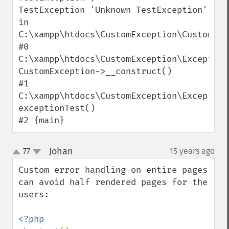
TestException 'Unknown TestException' 
in 
C:\xampp\htdocs\CustomException\CustomExc
#0 
C:\xampp\htdocs\CustomException\Exception
CustomException->__construct()

#1 
C:\xampp\htdocs\CustomException\Exception
exceptionTest()

#2 {main}
Johan
77
15 years ago
¶
up
down
Custom error handling on entire pages 
can avoid half rendered pages for the 
users:

<?php
