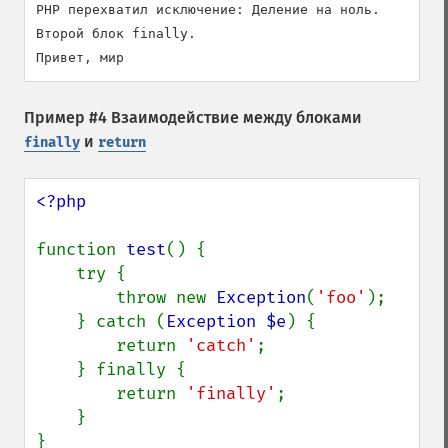
PHP перехватил исключение: Деление на ноль.

Второй блок finally.

Пример #4 Взаимодействие между блоками
и
finally
return
<?php

function 
test
() {

    try {

        throw new 
Exception
(
'foo'
);

    } catch (
Exception $e
) {

        return 
'catch'
;

    } finally {

        return 
'finally'
;

    }

}
