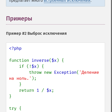
предлагает много
встроенных исключений
.
Примеры
¶
Пример #2 Выброс исключения
<?php

function 
inverse
(
$x
) {

    if (!
$x
) {

        throw new 
Exception
(
'Деление 
на ноль.'
);

    }

    return 
1 
/ 
$x
;

}

try {
