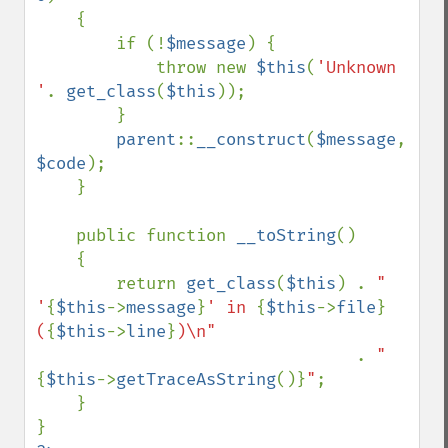
    {

        if (!
$message
) {

            throw new 
$this
(
'Unknown 
'
. 
get_class
(
$this
));

        }

parent
::
__construct
(
$message
, 
$code
);

    }

    public function 
__toString
()

    {

        return 
get_class
(
$this
) . 
" 
'
{
$this
->
message
}
' in 
{
$this
->
file
}
(
{
$this
->
line
}
)\n"

. 
"
{
$this
->
getTraceAsString
()}
"
;

    }
