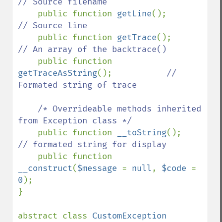
// Source filename

public function 
getLine
();         
// Source line

public function 
getTrace
();        
// An array of the backtrace()

public function 
getTraceAsString
();           
// 
Formated string of trace

    /* Overrideable methods inherited 
from Exception class */

public function 
__toString
();      
// formated string for display

public function 
__construct
(
$message 
= 
null
, 
$code 
= 
0
);

}

abstract class 
CustomException 