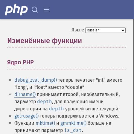
Язык:
Изменённые функции
¶
Ядро PHP
¶
debug_zval_dump()
теперь печатает "int" вместо
"long", и "float" вместо "double"
dirname()
принимает второй, необязательный,
параметр
depth
, для получения имени
директории на
depth
уровней выше текущей.
getrusage()
теперь поддерживается в Windows.
Функции
mktime()
и
gmmktime()
больше не
принимают параметр
is_dst
.