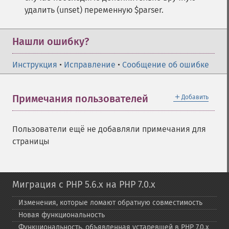
удалить (unset) переменную $parser.
Нашли ошибку?
Инструкция
•
Исправление
•
Сообщение об ошибке
＋
Примечания пользователей
Добавить
Пользователи ещё не добавляли примечания для
страницы
Миграция с PHP 5.6.x на PHP 7.0.x
Изменения, которые ломают обратную совместимость
Новая функциональность
Функциональность, объявленная устаревшей в PHP 7.0.x