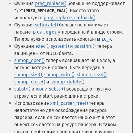
Функция
preg_replace()
больше не поддерживает
"\e" (
). Вместо этого
PREG_REPLACE_EVAL
используйте
preg_replace_callback()
.
Функция
setlocale()
больше не принимает
параметр
category
переданный в виде строки.
Теперь нужно использовать константы
.
LC_
*
Функции
exec()
,
system()
и
passthru()
теперь
защищены от NULL-байта.
shmop_open()
теперь возвращает не целое, а
ресурс, который должен быть передан в
shmop_size()
,
shmop_write()
,
shmop_read()
,
shmop_close()
и
shmop_delete()
.
substr()
и
iconv_substr()
возвращают пустую
строку, если start равно длине строки.
Использование
xml_parser_free()
теперь
недостаточно для освобождения ресурса
парсера, если он ссылается на объект, а этот
объект ссылается на ресурс парсера. В таком
случае необходимо дополнительно вручную