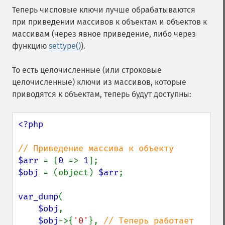
Теперь числовые ключи лучше обрабатываются
при приведении массивов к объектам и объектов к
массивам (через явное приведение, либо через
функцию
settype()
).
То есть целочисленные (или строковые
целочисленные) ключи из массивов, которые
приводятся к объектам, теперь будут доступны:
<?php

$arr 
= [
0 
=> 
1
$obj 
= (object) 
$arr
;

var_dump
(

$obj
,

$obj
->{
'0'
}, 
// Теперь работает
