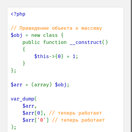
<?php

$obj 
= new class {

    public function 
__construct
()

    {

$this
->{
0
} = 
1
;

    }

};

$arr 
= (array) 
$obj
;

var_dump
(

$arr
,

$arr
[
0
], 
// теперь работает

$arr
[
'0'
] 
);
