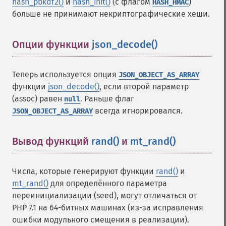
hash_pbkdf2()
и
hash_init()
(с флагом
)
HASH_HMAC
больше не принимают некриптографические хеши.
Опции функции
json_decode()
¶
Теперь используется опция
JSON_OBJECT_AS_ARRAY
функции
json_decode()
, если второй параметр
(assoc) равен
. Раньше флаг
null
всегда игнорировался.
JSON_OBJECT_AS_ARRAY
Вывод функций
rand()
и
mt_rand()
¶
Числа, которые генерируют функции
rand()
и
mt_rand()
для определённого параметра
переинициализации (seed), могут отличаться от
PHP 7.1 на 64-битных машинах (из-за исправления
ошибки модульного смещения в реализации).