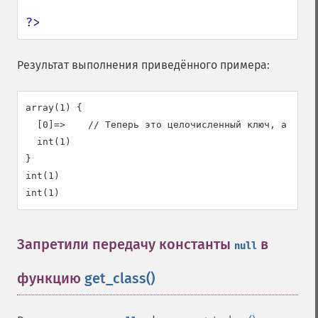
?>
Результат выполнения приведённого примера:
array(1) {

  [0]=>    // Теперь это целочисленный ключ, а не ст
  int(1)

}

int(1)

Запретили передачу константы
в
null
функцию
get_class()
¶