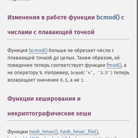
Изменения в работе функции
bcmod()
с
числами с плавающей точкой
¶
Функция
bcmod()
больше не обрезает числа с
плавающей точкой до целых. Таким образом, её
поведение теперь соответствует функции
fmod()
, а
не оператору
. Например,
теперь
%
bcmod('4', '3.5')
возвращает значение
, а не
.
0.5
1
Функции хеширования и
некриптографические хеши
¶
Функции
hash_hmac()
,
hash_hmac_file()
,