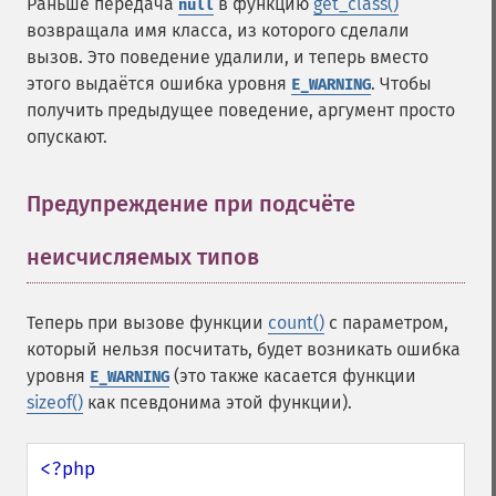
Раньше передача
в функцию
get_class()
null
возвращала имя класса, из которого сделали
вызов. Это поведение удалили, и теперь вместо
этого выдаётся ошибка уровня
. Чтобы
E_WARNING
получить предыдущее поведение, аргумент просто
опускают.
Предупреждение при подсчёте
неисчисляемых типов
¶
Теперь при вызове функции
count()
с параметром,
который нельзя посчитать, будет возникать ошибка
уровня
(это также касается функции
E_WARNING
sizeof()
как псевдонима этой функции).
<?php
