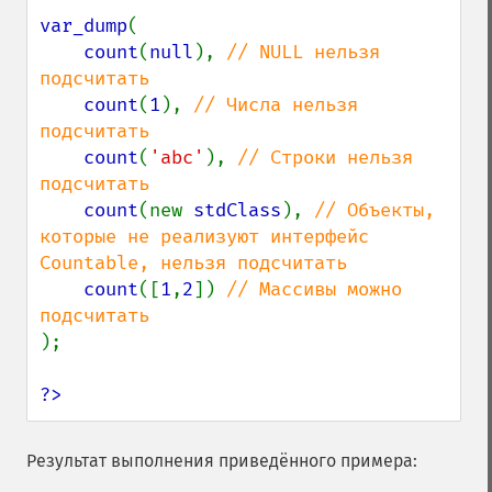
var_dump
(

count
(
null
), 
// NULL нельзя 
подсчитать

count
(
1
), 
// Числа нельзя 
подсчитать

count
(
'abc'
), 
// Строки нельзя 
подсчитать

count
(new 
stdClass
), 
// Объекты, 
которые не реализуют интерфейс 
Countable, нельзя подсчитать

count
([
1
,
2
]) 
// Массивы можно 
);

?>
Результат выполнения приведённого примера: