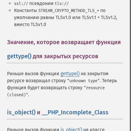
псевдоним
ssl://
tls://
Константы
по
STREAM_CRYPTO_METHOD_TLS_*
умолчанию равны TLSv1.0 или TLSv1.1 + TLSv1.2,
вместо TLSv1.0
Значение, которое возвращает функция
gettype()
для закрытых ресурсов
¶
Раньше вызов функции
gettype()
на закрытом
ресурсе возвращал строку
. Теперь
"unknown type"
функция будет возвращать строку
"resource
.
(closed)"
is_object()
и
__PHP_Incomplete_Class
¶
Раньше вызов функции
is_object()
на классе