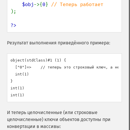
$obj
->{
0
} 
);

?>
Результат выполнения приведённого примера:
object(stdClass)#1 (1) {

  ["0"]=>    // теперь это строковый ключ, а не числ
  int(1)

}

int(1)

И теперь целочисленные (или строковые
целочисленные) ключи объектов доступны при
конвертации в массивы: