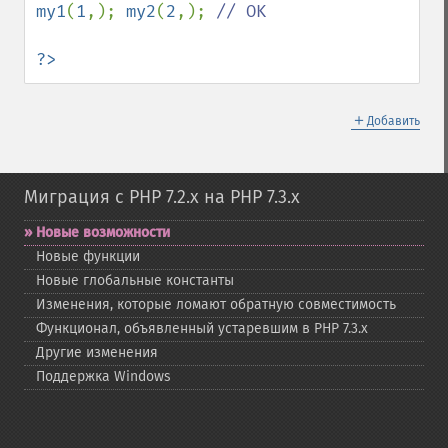
my1
(
1
,); 
my2
(
2
,); 
// OK

?>
＋
Добавить
Миграция с PHP 7.2.x на PHP 7.3.x
Новые возможности
Новые функции
Новые глобальные константы
Изменения, которые ломают обратную совместимость
Функционал, объявленный устаревшим в PHP 7.3.x
Другие изменения
Поддержка Windows