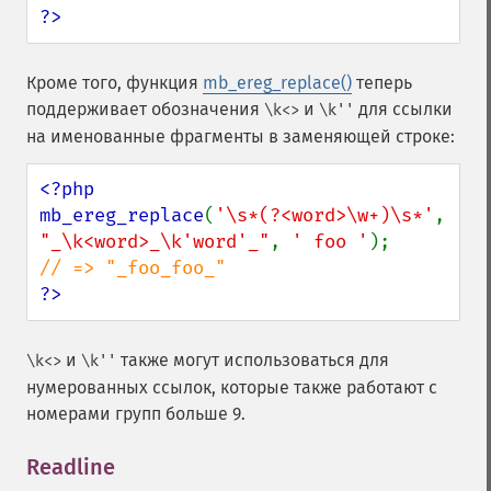
?>
Кроме того, функция
mb_ereg_replace()
теперь
поддерживает обозначения
и
для ссылки
\k<>
\k''
на именованные фрагменты в заменяющей строке:
<?php

mb_ereg_replace
(
'\s*(?<word>\w+)\s*'
, 
"_\k<word>_\k'word'_"
, 
' foo '
?>
и
также могут использоваться для
\k<>
\k''
нумерованных ссылок, которые также работают с
номерами групп больше 9.
Readline
¶