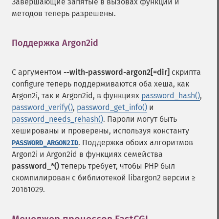
Завершающие запятые в вызовах функций и
методов теперь разрешены.
Поддержка Argon2id
¶
С аргументом
--with-password-argon2[=dir]
скрипта
configure теперь поддерживаются оба хеша, как
Argon2i, так и Argon2id, в функциях
password_hash()
,
password_verify()
,
password_get_info()
и
password_needs_rehash()
. Пароли могут быть
хешированы и проверены, используя константу
. Поддержка обоих алгоритмов
PASSWORD_ARGON2ID
Argon2i и Argon2id в функциях семейства
password_*()
теперь требует, чтобы PHP был
скомпилирован с библиотекой libargon2 версии ≥
20161029.