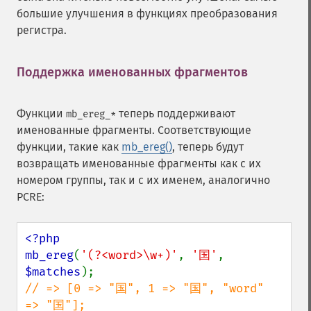
большие улучшения в функциях преобразования
регистра.
Поддержка именованных фрагментов
¶
Функции
теперь поддерживают
mb_ereg_*
именованные фрагменты. Соответствующие
функции, такие как
mb_ereg()
, теперь будут
возвращать именованные фрагменты как с их
номером группы, так и с их именем, аналогично
PCRE:
<?php

mb_ereg
(
'(?<word>\w+)'
, 
'国'
, 
$matches
// => [0 => "国", 1 => "国", "word" 