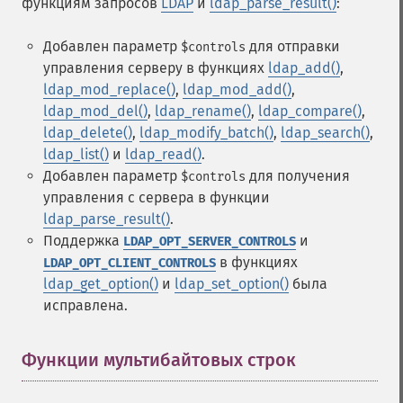
функциям запросов
LDAP
и
ldap_parse_result()
:
Добавлен параметр
для отправки
$controls
управления серверу в функциях
ldap_add()
,
ldap_mod_replace()
,
ldap_mod_add()
,
ldap_mod_del()
,
ldap_rename()
,
ldap_compare()
,
ldap_delete()
,
ldap_modify_batch()
,
ldap_search()
,
ldap_list()
и
ldap_read()
.
Добавлен параметр
для получения
$controls
управления с сервера в функции
ldap_parse_result()
.
Поддержка
и
LDAP_OPT_SERVER_CONTROLS
в функциях
LDAP_OPT_CLIENT_CONTROLS
ldap_get_option()
и
ldap_set_option()
была
исправлена.
Функции мультибайтовых строк
¶