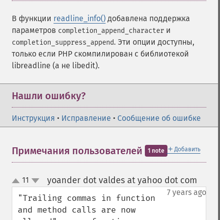
В функции
readline_info()
добавлена поддержка
параметров
и
completion_append_character
. Эти опции доступны,
completion_suppress_append
только если PHP скомпилирован с библиотекой
libreadline (а не libedit).
Нашли ошибку?
Инструкция
•
Исправление
•
Сообщение об ошибке
＋
Примечания пользователей
Добавить
1 note
yoander dot valdes at yahoo dot com
11
¶
up
down
7 years ago
"Trailing commas in function 
and method calls are now 