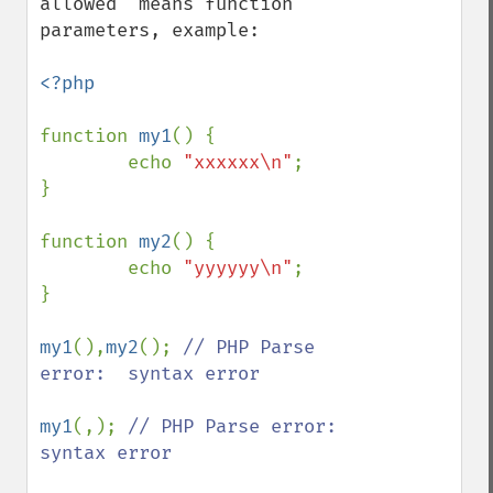
allowed" means function 
parameters, example:

<?php

function 
my1
() {

        echo 
"xxxxxx\n"
;

}

function 
my2
() {

        echo 
"yyyyyy\n"
;

}

my1
(),
my2
(); 
// PHP Parse 
error:  syntax error

my1
(,); 
// PHP Parse error:  
syntax error
