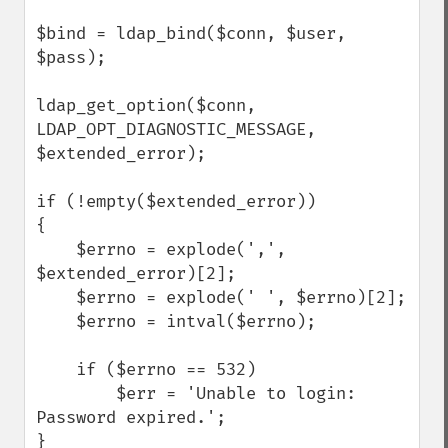
$bind = ldap_bind($conn, $user, 
$pass);

ldap_get_option($conn, 
LDAP_OPT_DIAGNOSTIC_MESSAGE, 
$extended_error);

if (!empty($extended_error))

{

    $errno = explode(',', 
$extended_error)[2];

    $errno = explode(' ', $errno)[2];

    $errno = intval($errno);

    if ($errno == 532)

        $err = 'Unable to login: 
Password expired.';

}