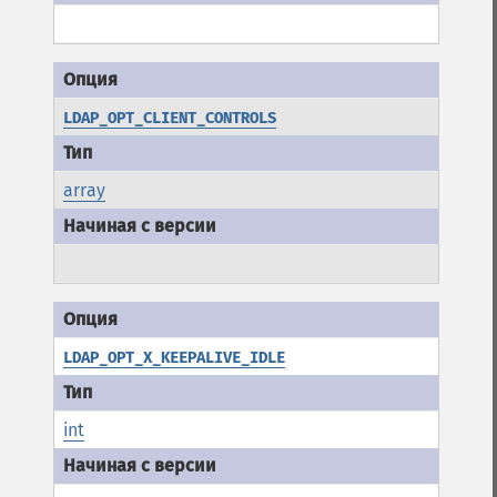
LDAP_OPT_CLIENT_CONTROLS
array
LDAP_OPT_X_KEEPALIVE_IDLE
int