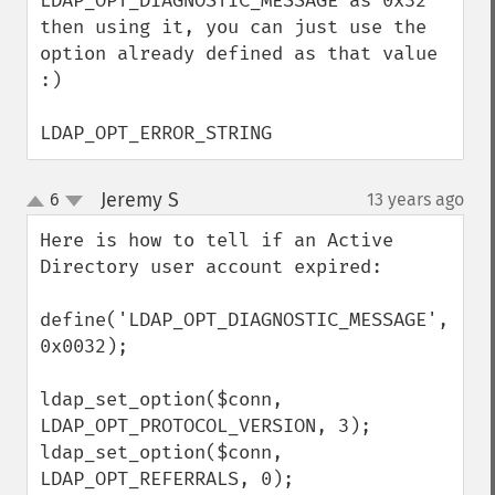
LDAP_OPT_DIAGNOSTIC_MESSAGE as 0x32 
then using it, you can just use the 
option already defined as that value 
:)

LDAP_OPT_ERROR_STRING
Jeremy S
6
13 years ago
¶
up
down
Here is how to tell if an Active 
Directory user account expired:

define('LDAP_OPT_DIAGNOSTIC_MESSAGE', 
0x0032);

ldap_set_option($conn, 
LDAP_OPT_PROTOCOL_VERSION, 3);

ldap_set_option($conn, 
LDAP_OPT_REFERRALS, 0);
