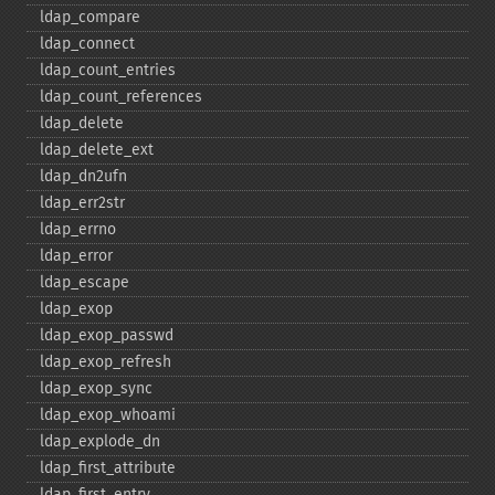
ldap_​compare
ldap_​connect
ldap_​count_​entries
ldap_​count_​references
ldap_​delete
ldap_​delete_​ext
ldap_​dn2ufn
ldap_​err2str
ldap_​errno
ldap_​error
ldap_​escape
ldap_​exop
ldap_​exop_​passwd
ldap_​exop_​refresh
ldap_​exop_​sync
ldap_​exop_​whoami
ldap_​explode_​dn
ldap_​first_​attribute
ldap_​first_​entry