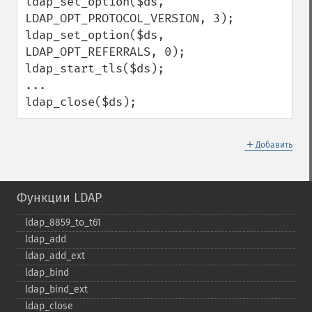
ldap_set_option($ds, 
LDAP_OPT_PROTOCOL_VERSION, 3);

ldap_set_option($ds, 
LDAP_OPT_REFERRALS, 0);

ldap_start_tls($ds);

...

ldap_close($ds);
＋
Добавить
Функции LDAP
ldap_​8859_​to_​t61
ldap_​add
ldap_​add_​ext
ldap_​bind
ldap_​bind_​ext
ldap_​close