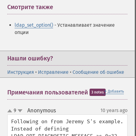
Смотрите также
¶
ldap_set_option()
- Устанавливает значение
опции
Нашли ошибку?
Инструкция
•
Исправление
•
Сообщение об ошибке
＋
Примечания пользователей
Добавить
3 notes
Anonymous
9
10 years ago
¶
up
down
Following on from Jeremy S's example. 

Instead of defining 