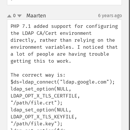
Maarten
0
6 years ago
¶
up
down
PHP 7.1 added support for configuring 
the LDAP CA/Cert environment 
directly, rather than relying on the 
environment variables. I noticed that 
a lot of people are having trouble 
getting this to work.

The correct way is:

$ds=ldap_connect("ldap.google.com");  

ldap_set_option(NULL, 
LDAP_OPT_X_TLS_CERTFILE, 
"/path/file.crt");

ldap_set_option(NULL, 
LDAP_OPT_X_TLS_KEYFILE, 
"/path/file.key");
