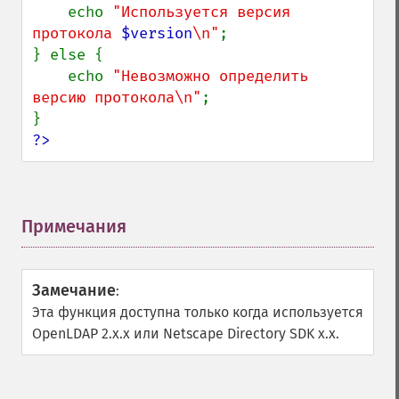
    echo 
"Используется версия 
протокола 
$version
\n"
;

} else {

    echo 
"Невозможно определить 
версию протокола\n"
;

?>
Примечания
¶
Замечание
:
Эта функция доступна только когда используется
OpenLDAP 2.x.x или Netscape Directory SDK x.x.