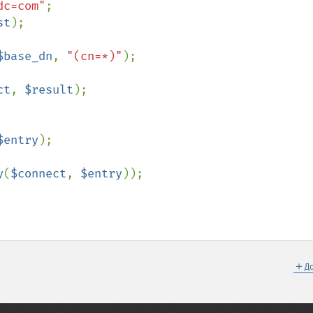
dc=com"
st
);

$base_dn
, 
"(cn=*)"
);

ct
, 
$result
);

$entry
);

y
(
$connect
, 
$entry
));

＋
Д