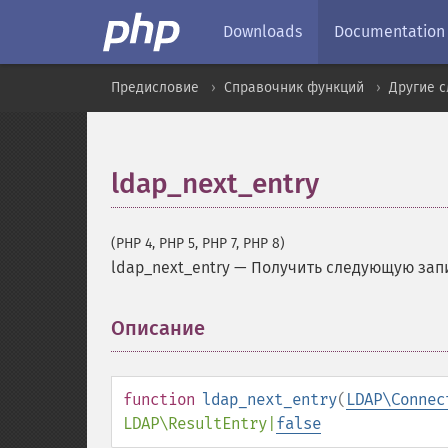
Downloads
Documentation
Предисловие
Справочник функций
Другие 
ldap_next_entry
(PHP 4, PHP 5, PHP 7, PHP 8)
ldap_next_entry
—
Получить следующую запи
Описание
¶
function
ldap_next_entry
(
LDAP\Connec
LDAP\ResultEntry
|
false