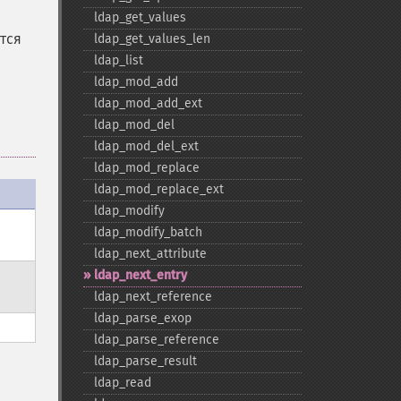
ldap_​get_​values
ется
ldap_​get_​values_​len
ldap_​list
ldap_​mod_​add
ldap_​mod_​add_​ext
ldap_​mod_​del
ldap_​mod_​del_​ext
ldap_​mod_​replace
ldap_​mod_​replace_​ext
ldap_​modify
ldap_​modify_​batch
ldap_​next_​attribute
ldap_​next_​entry
ldap_​next_​reference
ldap_​parse_​exop
ldap_​parse_​reference
ldap_​parse_​result
ldap_​read