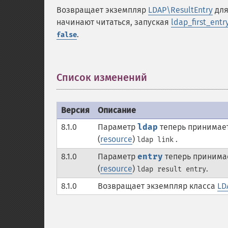
Возвращает экземпляр
LDAP\ResultEntry
для
начинают читаться, запуская
ldap_first_entry
.
false
Список изменений
¶
Версия
Описание
8.1.0
Параметр
ldap
теперь принимае
(
resource
)
.
ldap link
8.1.0
Параметр
entry
теперь принима
(
resource
)
.
ldap result entry
8.1.0
Возвращает экземпляр класса
LD