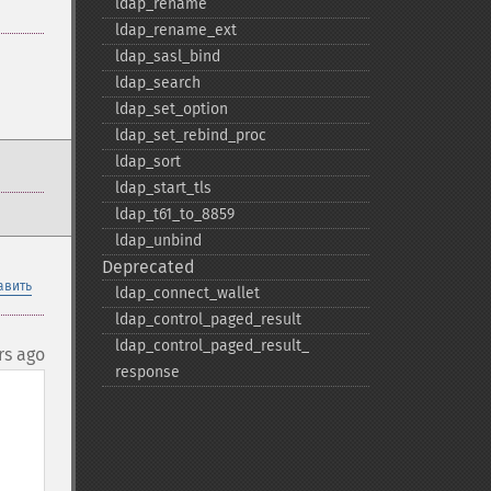
ldap_​rename
ldap_​rename_​ext
ldap_​sasl_​bind
ldap_​search
ldap_​set_​option
ldap_​set_​rebind_​proc
ldap_​sort
ldap_​start_​tls
ldap_​t61_​to_​8859
ldap_​unbind
Deprecated
авить
ldap_​connect_​wallet
ldap_​control_​paged_​result
ldap_​control_​paged_​result_​
rs ago
response