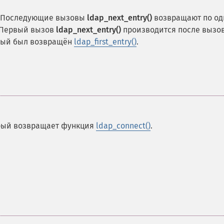
е. Последующие вызовы
ldap_next_entry()
возвращают по од
. Первый вызов
ldap_next_entry()
производится после вызо
орый был возвращён
ldap_first_entry()
.
орый возвращает функция
ldap_connect()
.