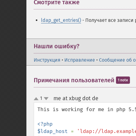
Смотрите также
¶
ldap_get_entries()
- Получает все записи 
Нашли ошибку?
Инструкция
•
Исправление
•
Сообщение об 
Примечания пользователей
1 note
me at xbug dot de
1
¶
up
down
This is working for me in php 5.5
<?php

$ldap_host 
= 
'ldap://ldap.exampl