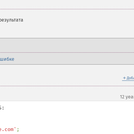
результата
ошибке
＋
Доб
12 yea
:

e.com'