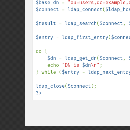
$base_dn 
= 
"ou=users,dc=example,
$connect 
= 
ldap_connect
(
$ldap_ho
$result 
= 
ldap_search
(
$connect
, 
$entry 
= 
ldap_first_entry
(
$conne
do {

$dn 
= 
ldap_get_dn
(
$connect
, 
    echo 
"DN is 
$dn
\n"
;

} while (
$entry 
= 
ldap_next_entr
ldap_close
(
$connect
?>