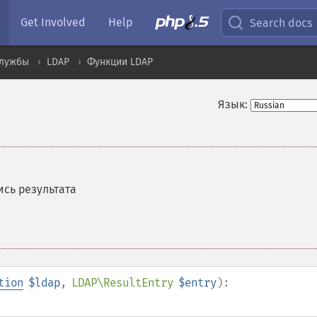
Get Involved
Help
Search docs
службы
LDAP
Функции LDAP
Язык:
сь результата
tion
$ldap
,
LDAP\ResultEntry
$entry
):