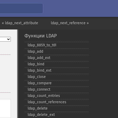
« ldap_next_attribute
ldap_next_reference »
Функции LDAP
ldap_​8859_​to_​t61
ldap_​add
ldap_​add_​ext
ldap_​bind
ldap_​bind_​ext
ldap_​close
ldap_​compare
ldap_​connect
ldap_​count_​entries
ldap_​count_​references
ldap_​delete
ldap_​delete_​ext