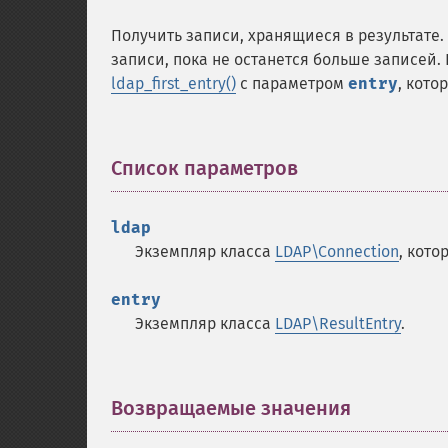
Получить записи, хранящиеся в результат
записи, пока не останется больше записей
ldap_first_entry()
с параметром
entry
, кот
Список параметров
¶
ldap
Экземпляр класса
LDAP\Connection
, кот
entry
Экземпляр класса
LDAP\ResultEntry
.
Возвращаемые значения
¶