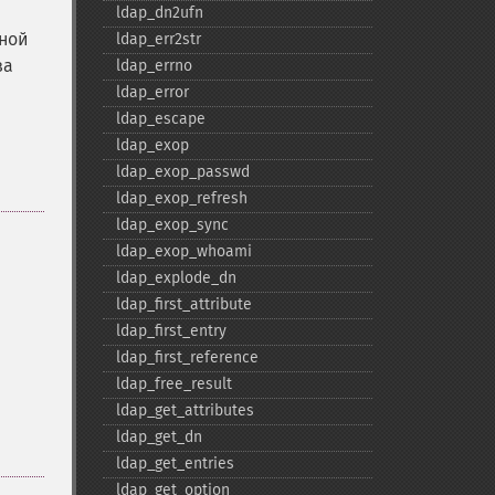
ldap_​dn2ufn
ной
ldap_​err2str
ва
ldap_​errno
ldap_​error
ldap_​escape
ldap_​exop
ldap_​exop_​passwd
ldap_​exop_​refresh
ldap_​exop_​sync
ldap_​exop_​whoami
ldap_​explode_​dn
ldap_​first_​attribute
ldap_​first_​entry
ldap_​first_​reference
ldap_​free_​result
ldap_​get_​attributes
ldap_​get_​dn
ldap_​get_​entries
ldap_​get_​option