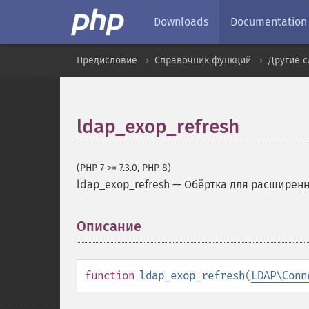
Downloads
Documentation
Предисловие
Справочник функций
Другие 
ldap_exop_refresh
(PHP 7 >= 7.3.0, PHP 8)
ldap_exop_refresh
—
Обёртка для расширенн
Описание
¶
function
ldap_exop_refresh
(
LDAP\Conn