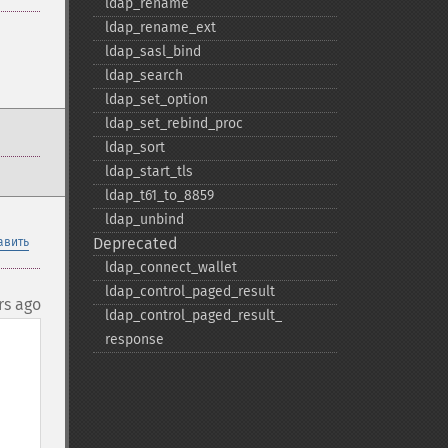
ldap_​rename
ldap_​rename_​ext
ldap_​sasl_​bind
ldap_​search
ldap_​set_​option
ldap_​set_​rebind_​proc
ldap_​sort
ldap_​start_​tls
ldap_​t61_​to_​8859
ldap_​unbind
Deprecated
авить
ldap_​connect_​wallet
ldap_​control_​paged_​result
rs ago
ldap_​control_​paged_​result_​
response