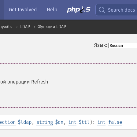
Get Involved
Help
Search docs
службы
LDAP
Функции LDAP
Язык:
ой операции Refresh
ection
$ldap
,
string
$dn
,
int
$ttl
):
int
|
false