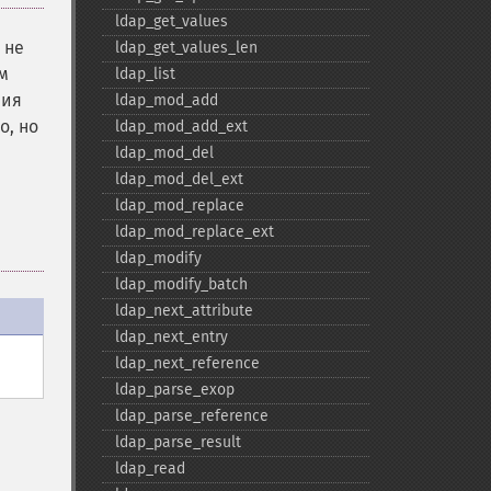
ldap_​get_​values
 не
ldap_​get_​values_​len
м
ldap_​list
ния
ldap_​mod_​add
о, но
ldap_​mod_​add_​ext
ldap_​mod_​del
ldap_​mod_​del_​ext
ldap_​mod_​replace
ldap_​mod_​replace_​ext
ldap_​modify
ldap_​modify_​batch
ldap_​next_​attribute
ldap_​next_​entry
ldap_​next_​reference
ldap_​parse_​exop
ldap_​parse_​reference
ldap_​parse_​result
ldap_​read