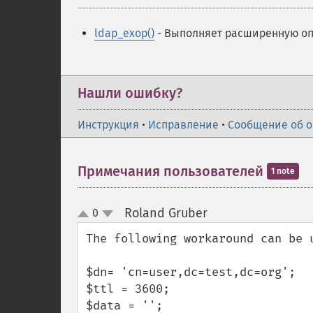
ldap_exop()
- Выполняет расширенную о
Нашли ошибку?
Инструкция
•
Исправление
•
Сообщение об 
Примечания пользователей
1 note
Roland Gruber
0
¶
up
down
The following workaround can be 
$dn= 'cn=user,dc=test,dc=org';

$ttl = 3600;

$data = '';
