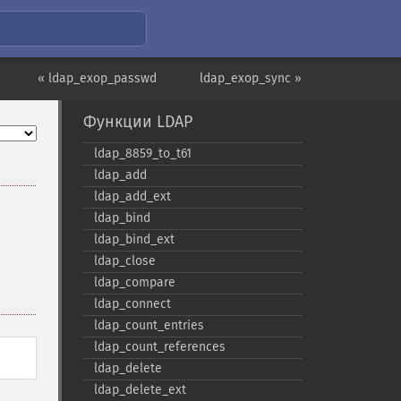
« ldap_exop_passwd
ldap_exop_sync »
Функции LDAP
ldap_​8859_​to_​t61
ldap_​add
ldap_​add_​ext
ldap_​bind
ldap_​bind_​ext
ldap_​close
ldap_​compare
ldap_​connect
ldap_​count_​entries
ldap_​count_​references
ldap_​delete
ldap_​delete_​ext