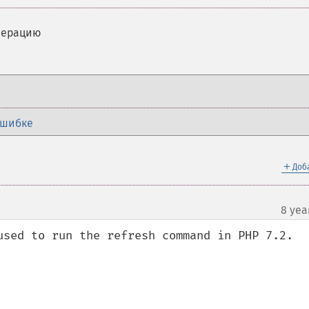
перацию
ошибке
＋
Доб
8 yea
used to run the refresh command in PHP 7.2.
