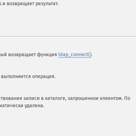
и возвращает результат.
орый возвращает функция
ldap_connect()
.
й выполняется операция.
ествования записи в каталоге, запрошенное клиентом. По
матически удалена.