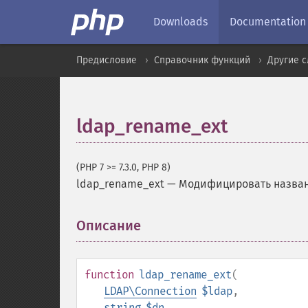
Downloads
Documentation
Предисловие
Справочник функций
Другие 
ldap_rename_ext
(PHP 7 >= 7.3.0, PHP 8)
ldap_rename_ext
—
Модифицировать назван
Описание
¶
function
ldap_rename_ext
(
LDAP\Connection
$ldap
,
string
$dn
,