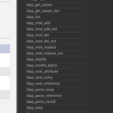
ldap_​get_​values
ldap_​get_​values_​len
ldap_​list
ldap_​mod_​add
ldap_​mod_​add_​ext
ldap_​mod_​del
ldap_​mod_​del_​ext
ldap_​mod_​replace
ldap_​mod_​replace_​ext
ldap_​modify
ldap_​modify_​batch
ldap_​next_​attribute
ldap_​next_​entry
ldap_​next_​reference
ldap_​parse_​exop
ldap_​parse_​reference
ldap_​parse_​result
ldap_​read