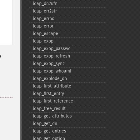
ldap_​dn2ufn
ldap_​err2str
ldap_​errno
ldap_​error
ldap_​escape
ldap_​exop
ldap_​exop_​passwd
ю
ldap_​exop_​refresh
ldap_​exop_​sync
ldap_​exop_​whoami
ldap_​explode_​dn
ldap_​first_​attribute
ldap_​first_​entry
ldap_​first_​reference
ldap_​free_​result
ldap_​get_​attributes
ldap_​get_​dn
ldap_​get_​entries
ldap_​get_​option