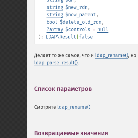
string
$new_rdn
,
string
$new_parent
,
bool
$delete_old_rdn
,
?
array
$controls
=
null
):
LDAP\Result
|
false
Делает то же самое, что и
ldap_rename()
, н
ldap_parse_result()
.
Список параметров
¶
Смотрите
ldap_rename()
Возвращаемые значения
¶