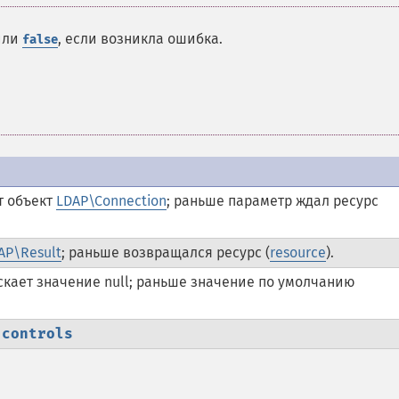
или
, если возникла ошибка.
false
т объект
LDAP\Connection
; раньше параметр ждал ресурс
AP\Result
; раньше возвращался ресурс (
resource
).
скает значение null; раньше значение по умолчанию
а
controls