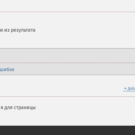
 из результата
ошибке
＋
Доб
я для страницы