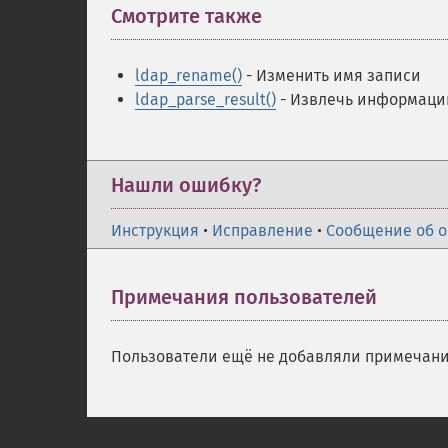
Смотрите также
¶
ldap_rename()
- Изменить имя записи
ldap_parse_result()
- Извлечь информацию
Нашли ошибку?
Инструкция
•
Исправление
•
Сообщение об 
Примечания пользователей
Пользователи ещё не добавляли примечани