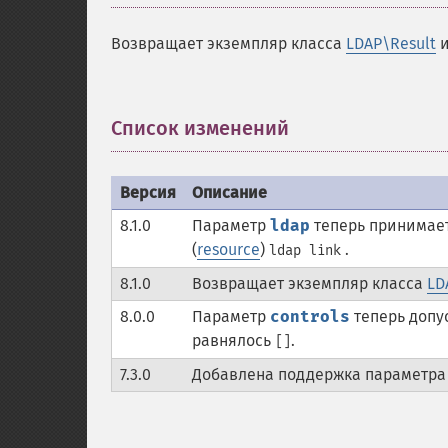
Возвращает экземпляр класса
LDAP\Result
Список изменений
¶
Версия
Описание
8.1.0
Параметр
ldap
теперь принимае
(
resource
)
.
ldap link
8.1.0
Возвращает экземпляр класса
LD
8.0.0
Параметр
controls
теперь допу
равнялось
.
[]
7.3.0
Добавлена поддержка параметр