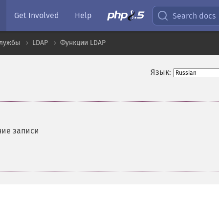
Get Involved
Help
Search docs
службы
LDAP
Функции LDAP
Язык:
ие записи