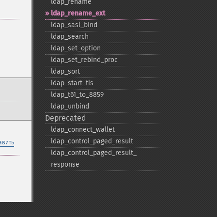
ldap_​rename
ldap_​rename_​ext
ldap_​sasl_​bind
ldap_​search
ldap_​set_​option
ldap_​set_​rebind_​proc
ldap_​sort
ldap_​start_​tls
ldap_​t61_​to_​8859
ldap_​unbind
Deprecated
ldap_​connect_​wallet
ldap_​control_​paged_​result
авить
ldap_​control_​paged_​result_​
response