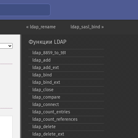
« ldap_rename
ldap_sasl_bind »
Функции LDAP
ldap_​8859_​to_​t61
ldap_​add
ldap_​add_​ext
ldap_​bind
ldap_​bind_​ext
ldap_​close
ldap_​compare
ldap_​connect
ldap_​count_​entries
ldap_​count_​references
ldap_​delete
ldap_​delete_​ext