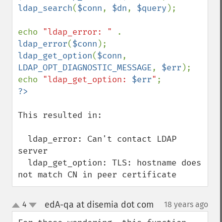
ldap_search
(
$conn
, 
$dn
, 
$query
);

echo 
"ldap_error: " 
. 
ldap_error
(
$conn
ldap_get_option
(
$conn
, 
LDAP_OPT_DIAGNOSTIC_MESSAGE
, 
$err
);

echo 
"ldap_get_option: 
$err
"
This resulted in:

  ldap_error: Can't contact LDAP 
server

  ldap_get_option: TLS: hostname does 
not match CN in peer certificate
edA-qa at disemia dot com
4
18 years ago
¶
up
down