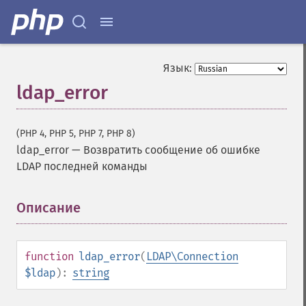
Язык:
ldap_error
(PHP 4, PHP 5, PHP 7, PHP 8)
ldap_error
—
Возвратить сообщение об ошибке
LDAP последней команды
Описание
¶
function
ldap_error
(
LDAP\Connection
$ldap
):
string