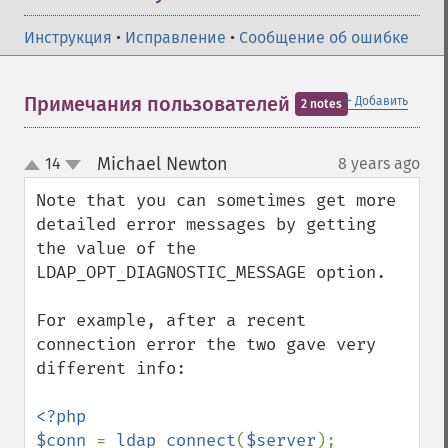
Инструкция
•
Исправление
•
Сообщение об ошибке
＋
Примечания пользователей
Добавить
2 notes
Michael Newton
14
8 years ago
¶
up
down
Note that you can sometimes get more 
detailed error messages by getting 
the value of the 
LDAP_OPT_DIAGNOSTIC_MESSAGE option.

For example, after a recent 
connection error the two gave very 
different info:

<?php

$conn 
= 
ldap_connect
(
$server