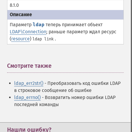
8.1.0
Параметр
ldap
теперь принимает объект
LDAP\Connection
; раньше параметр ждал ресурс
(
resource
)
.
ldap link
Смотрите также
¶
ldap_err2str()
- Преобразовать код ошибки LDAP
в строковое сообщение об ошибке
ldap_errno()
- Возвратить номер ошибки LDAP
последней команды
Нашли ошибку?