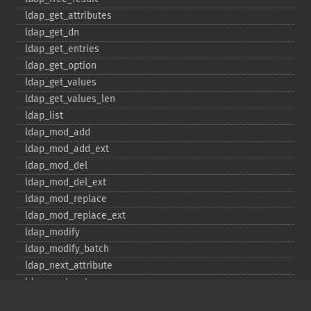
ldap_​get_​attributes
ldap_​get_​dn
ldap_​get_​entries
ldap_​get_​option
ldap_​get_​values
ldap_​get_​values_​len
ldap_​list
ldap_​mod_​add
ldap_​mod_​add_​ext
ldap_​mod_​del
ldap_​mod_​del_​ext
ldap_​mod_​replace
ldap_​mod_​replace_​ext
ldap_​modify
ldap_​modify_​batch
ldap_​next_​attribute
ldap_​next_​entry
ldap_​next_​reference