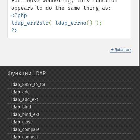
For those wondering, this function 
<?php

ldap_err2str
( 
ldap_errno
?>
＋
Добавить
Функции LDAP
ldap_​8859_​to_​t61
ldap_​add
ldap_​add_​ext
ldap_​bind
ldap_​bind_​ext
ldap_​close
ldap_​compare
ldap_​connect