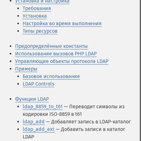
Установка и настройка
Требования
Установка
Настройка во время выполнения
Типы ресурсов
Предопределённые константы
Использование вызовов PHP LDAP
Управляющие объекты протокола LDAP
Примеры
Базовое использование
LDAP Controls
Функции LDAP
ldap_8859_to_t61
— Переводит символы из
кодировки ISO-8859 в t61
ldap_add
— Добавляет запись в LDAP-каталог
ldap_add_ext
— Добавить записи в каталог
LDAP