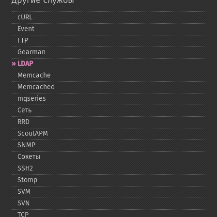
Другие службы
cURL
Event
FTP
Gearman
LDAP
Memcache
Memcached
mqseries
Сеть
RRD
ScoutAPM
SNMP
Сокеты
SSH2
Stomp
SVM
SVN
TCP