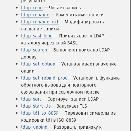
результата
ldap_read
— Читает запись
ldap_rename
— Изменить имя записи
ldap_rename_ext
— Модифицировать
название записи
ldap_sasl_bind
— Привязывает к LDAP-
каталогу через слой SASL
ldap_search
— Выполняет поиск по LDAP-
дереву
ldap_set_option
— Устанавливает значение
опции
ldap_set_rebind_proc
— Установить функцию
обратного вызова для повторного
связывания при ссылочном поиске
ldap_sort
— Сортирует записи LDAP
ldap_start_tls
— Запускает TLS
ldap_t61_to_8859
— Переводит символы из
кодировки t61 в ISO-8859
ldap_unbind
— Разорвать привязку к