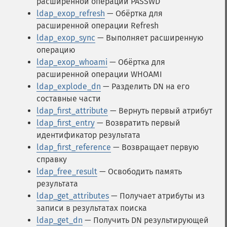
расширенной операции PASSWD
ldap_exop_refresh
— Обёртка для
расширенной операции Refresh
ldap_exop_sync
— Выполняет расширенную
операцию
ldap_exop_whoami
— Обёртка для
расширенной операции WHOAMI
ldap_explode_dn
— Разделить DN на его
составные части
ldap_first_attribute
— Вернуть первый атрибут
ldap_first_entry
— Возвратить первый
идентификатор результата
ldap_first_reference
— Возвращает первую
справку
ldap_free_result
— Освободить память
результата
ldap_get_attributes
— Получает атрибуты из
записи в результатах поиска
ldap_get_dn
— Получить DN результирующей