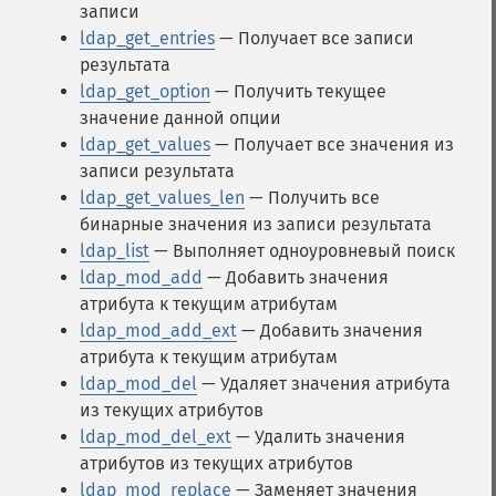
записи
ldap_get_entries
— Получает все записи
результата
ldap_get_option
— Получить текущее
значение данной опции
ldap_get_values
— Получает все значения из
записи результата
ldap_get_values_len
— Получить все
бинарные значения из записи результата
ldap_list
— Выполняет одноуровневый поиск
ldap_mod_add
— Добавить значения
атрибута к текущим атрибутам
ldap_mod_add_ext
— Добавить значения
атрибута к текущим атрибутам
ldap_mod_del
— Удаляет значения атрибута
из текущих атрибутов
ldap_mod_del_ext
— Удалить значения
атрибутов из текущих атрибутов
ldap_mod_replace
— Заменяет значения