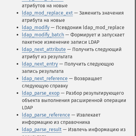
атрибутов на новые
ldap_mod_replace_ext
— Заменить значения
атрибута на новые
ldap_modify
— Псевдоним ldap_mod_replace
ldap_modify_batch
— Формирует и запускает
пакетное изменение записи LDAP
ldap_next_attribute
— Получить следующий
атрибут из результата
ldap_next_entry
— Получить следующую
запись результата
ldap_next_reference
— Возвращает
следующую справку
ldap_parse_exop
— Разбор результирующего
объекта выполнения расширенной операции
LDAP
ldap_parse_reference
— Извлекает
информацию из справочника
ldap_parse_result
— Извлечь информацию из