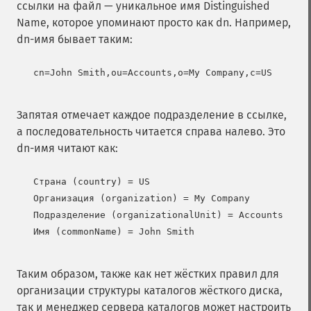
ссылки на файл — уникальное имя Distinguished
Name, которое упоминают просто как dn. Например,
dn-имя бывает таким:
   cn=John Smith,ou=Accounts,o=My Company,c=US

Запятая отмечает каждое подразделение в ссылке,
а последовательность читается справа налево. Это
dn-имя читают как:
   Страна (country) = US

   Организация (organization) = My Company

   Подразделение (organizationalUnit) = Accounts

   Имя (commonName) = John Smith

Таким образом, также как нет жёстких правил для
организации структуры каталогов жёсткого диска,
так и менеджер сервера каталогов может настроить