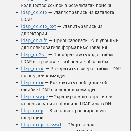
количество ссылок в результатах поиска
ldap_delete
— Удаляет запись из каталога
LDAP
ldap_delete_ext
— Удалить запись из
директории
ldap_dn2ufn
— Преобразовать DN в удобный
для пользователя формат именования
ldap_err2str
— Преобразовать код ошибки
LDAP в строковое сообщение об ошибке
ldap_errno
— Возвратить номер ошибки LDAP
последней команды
ldap_error
— Возвратить сообщение об
ошибке LDAP последней команды
ldap_escape
— Экранирование строки для
использования в фильтре LDAP или в DN
ldap_exop
— Выполняет расширенную
операцию
ldap_exop_passwd
— Обёртка для