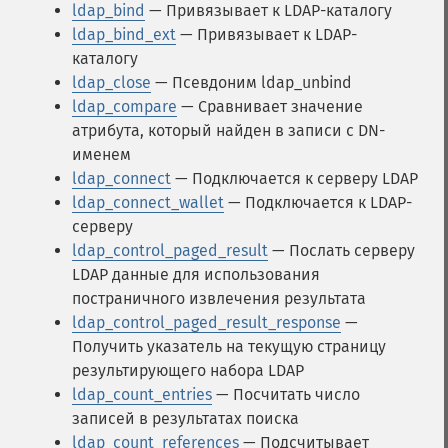
ldap_bind
— Привязывает к LDAP-каталогу
ldap_bind_ext
— Привязывает к LDAP-
каталогу
ldap_close
— Псевдоним ldap_unbind
ldap_compare
— Сравнивает значение
атрибута, который найден в записи с DN-
именем
ldap_connect
— Подключается к серверу LDAP
ldap_connect_wallet
— Подключается к LDAP-
серверу
ldap_control_paged_result
— Послать серверу
LDAP данные для использования
постраничного извлечения результата
ldap_control_paged_result_response
—
Получить указатель на текущую страницу
результирующего набора LDAP
ldap_count_entries
— Посчитать число
записей в результатах поиска
ldap_count_references
— Подсчитывает