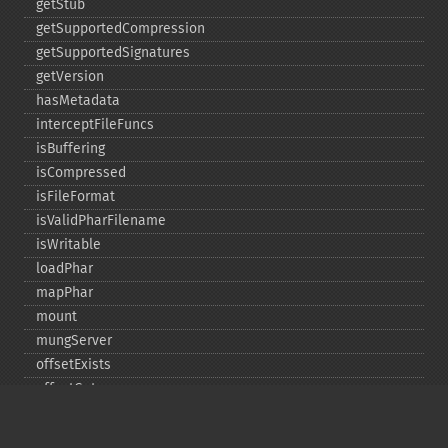
getStub
getSupportedCompression
getSupportedSignatures
getVersion
hasMetadata
interceptFileFuncs
isBuffering
isCompressed
isFileFormat
isValidPharFilename
isWritable
loadPhar
mapPhar
mount
mungServer
offsetExists
offsetGet
offsetSet
offsetUnset