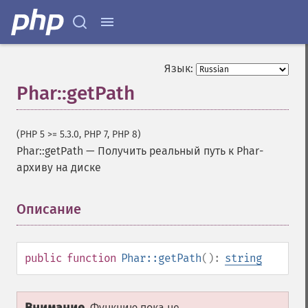
Язык:
Phar::getPath
(PHP 5 >= 5.3.0, PHP 7, PHP 8)
Phar::getPath
—
Получить реальный путь к Phar-
архиву на диске
Описание
¶
public
function
Phar::getPath
():
string
Функцию пока не