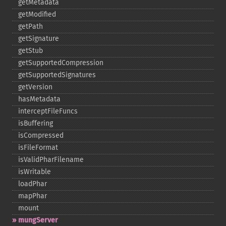
getMetadata
getModified
getPath
getSignature
getStub
getSupportedCompression
getSupportedSignatures
getVersion
hasMetadata
interceptFileFuncs
isBuffering
isCompressed
isFileFormat
isValidPharFilename
isWritable
loadPhar
mapPhar
mount
mungServer