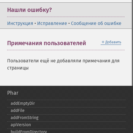
Нашли ошибку?
Инструкция
•
Исправление
•
Сообщение об ошибке
＋
Примечания пользователей
Добавить
Пользователи ещё не добавляли примечания для
страницы
Phar
addEmptyDir
addFile
addFromString
apiVersion
buildFromDirectory