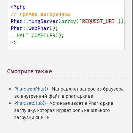
Phar
::
mungServer
(array(
'REQUEST_URI'
Phar
::
webPhar
();

?>
Смотрите также
¶
Phar::webPhar()
- Направляет запрос из браузера
во внутренний файл в phar-архиве
Phar::setStub()
- Устанавливает в Phar-архив
заглушку, которая играет роль начального
загрузчика PHP