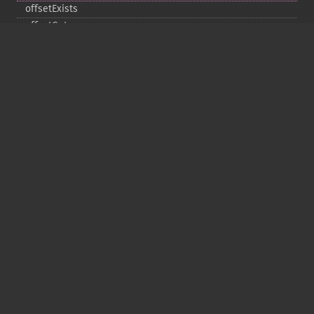
offsetExists
offsetGet
offsetSet
offsetUnset
running
setAlias
setDefaultStub
setMetadata
setSignatureAlgorithm
setStub
startBuffering
stopBuffering
unlinkArchive
webPhar
Copyright © 2001-2026 The PHP Documentation