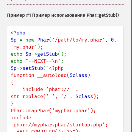
Пример #1 Пример использования
Phar::getStub()
<?php

$p 
= new 
Phar
(
'/path/to/my.phar'
, 
0
, 
'my.phar'
);

echo 
$p
->
getStub
();

echo 
"==NEXT==\n"
$p
->
setStub
(
"<?php

function __autoload(
$class
)

{

    include 'phar://' . 
str_replace('_', '/', 
$class
);

}

Phar::mapPhar('myphar.phar');

include 
'phar://myphar.phar/startup.php';

__HALT_COMPILER(); ?>"
);
