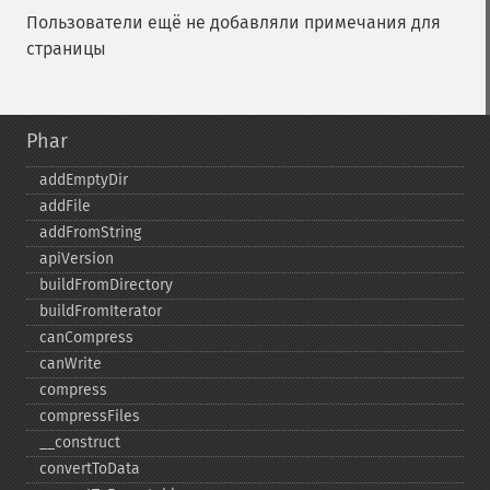
Пользователи ещё не добавляли примечания для
страницы
Phar
addEmptyDir
addFile
addFromString
apiVersion
buildFromDirectory
buildFromIterator
canCompress
canWrite
compress
compressFiles
_​_​construct
convertToData