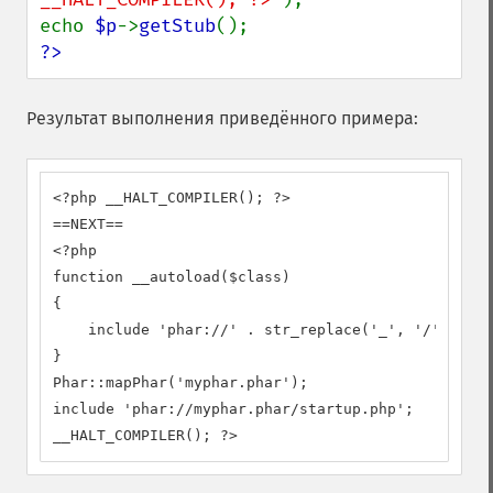
echo 
$p
->
getStub
?>
Результат выполнения приведённого примера:
<?php __HALT_COMPILER(); ?>

==NEXT==

<?php

function __autoload($class)

{

    include 'phar://' . str_replace('_', '/', $cla
}

Phar::mapPhar('myphar.phar');

include 'phar://myphar.phar/startup.php';

__HALT_COMPILER(); ?>