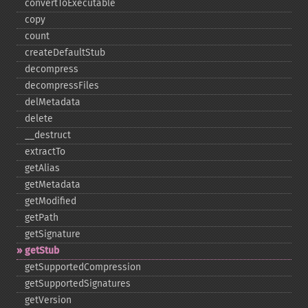
convertToExecutable
copy
count
createDefaultStub
decompress
decompressFiles
delMetadata
delete
_​_​destruct
extractTo
getAlias
getMetadata
getModified
getPath
getSignature
getStub
getSupportedCompression
getSupportedSignatures
getVersion