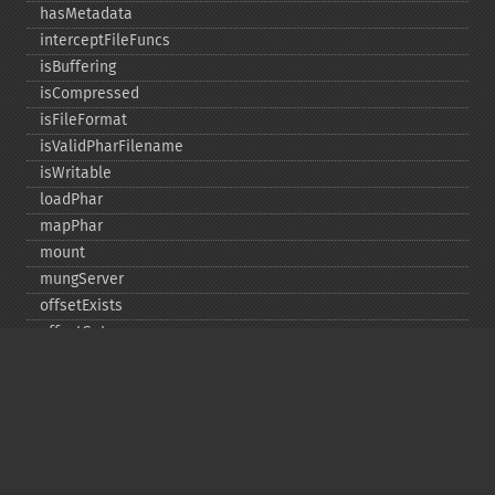
hasMetadata
interceptFileFuncs
isBuffering
isCompressed
isFileFormat
isValidPharFilename
isWritable
loadPhar
mapPhar
mount
mungServer
offsetExists
offsetGet
offsetSet
offsetUnset
running
setAlias
setDefaultStub
setMetadata