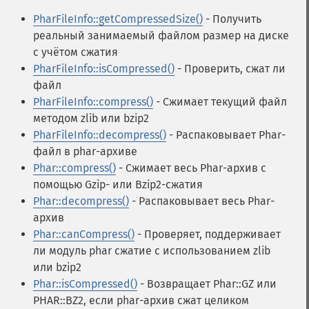
PharFileInfo::getCompressedSize()
- Получить
реальный занимаемый файлом размер на диске
с учётом сжатия
PharFileInfo::isCompressed()
- Проверить, сжат ли
файл
PharFileInfo::compress()
- Сжимает текущий файл
методом zlib или bzip2
PharFileInfo::decompress()
- Распаковывает Phar-
файл в phar-архиве
Phar::compress()
- Сжимает весь Phar-архив с
помощью Gzip- или Bzip2-сжатия
Phar::decompress()
- Распаковывает весь Phar-
архив
Phar::canCompress()
- Проверяет, поддерживает
ли модуль phar сжатие с использованием zlib
или bzip2
Phar::isCompressed()
- Возвращает Phar::GZ или
PHAR::BZ2, если phar-архив сжат целиком