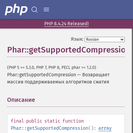
PHP 8.4.24 Released!
Язык:
Phar::getSupportedCompression
(PHP 5 >= 5.3.0, PHP 7, PHP 8, PECL phar >= 1.2.0)
Phar::getSupportedCompression
—
Возвращает
массив поддерживаемых алгоритмов сжатия
Описание
¶
final
public
static
function
Phar::getSupportedCompression
():
array