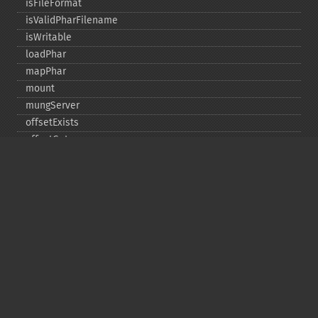
isFileFormat
isValidPharFilename
isWritable
loadPhar
mapPhar
mount
mungServer
offsetExists
offsetGet
offsetSet
offsetUnset
running
setAlias
setDefaultStub
setMetadata
setSignatureAlgorithm
setStub
startBuffering
stopBuffering