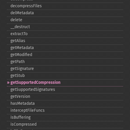
decompressFiles
delMetadata
delete
_​_​destruct
extractTo
getAlias
getMetadata
getModified
getPath
getSignature
getStub
getSupportedCompression
getSupportedSignatures
getVersion
hasMetadata
interceptFileFuncs
isBuffering
isCompressed