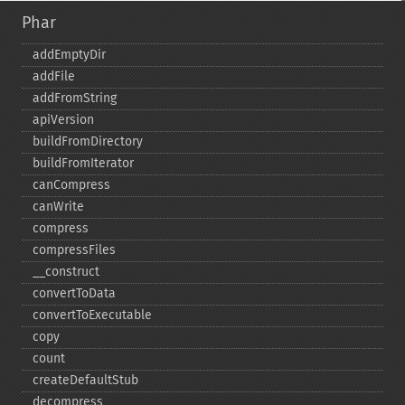
Phar
addEmptyDir
addFile
addFromString
apiVersion
buildFromDirectory
buildFromIterator
canCompress
canWrite
compress
compressFiles
_​_​construct
convertToData
convertToExecutable
copy
count
createDefaultStub
decompress