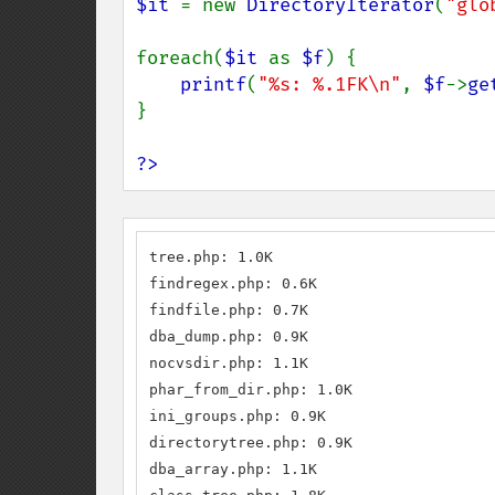
$it 
= new 
DirectoryIterator
(
"glo
foreach(
$it 
as 
$f
) {

printf
(
"%s: %.1FK\n"
, 
$f
->
ge
}

?>
tree.php: 1.0K

findregex.php: 0.6K

findfile.php: 0.7K

dba_dump.php: 0.9K

nocvsdir.php: 1.1K

phar_from_dir.php: 1.0K

ini_groups.php: 0.9K

directorytree.php: 0.9K

dba_array.php: 1.1K
