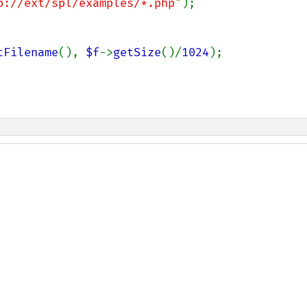
b://ext/spl/examples/*.php"
);

tFilename
(), 
$f
->
getSize
()/
1024
);
