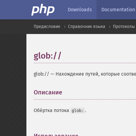
Downloads
Documentation
Предисловие
Справочник языка
Протоколы 
glob://
glob://
—
Нахождение путей, которые соотв
Описание
¶
Обёртка потока
.
glob: