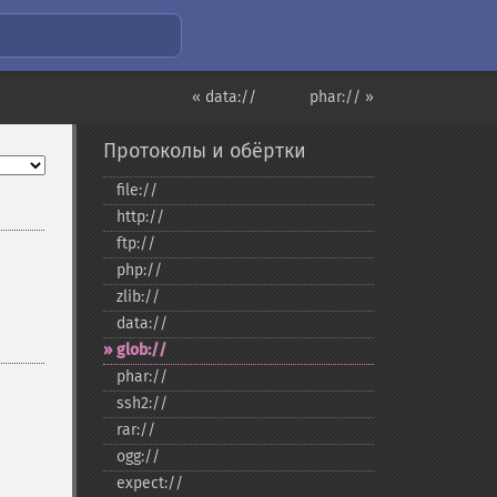
« data://
phar:// »
Протоколы и обёртки
file://
http://
ftp://
php://
zlib://
data://
glob://
phar://
ssh2://
rar://
ogg://
expect://