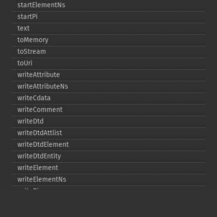
startElementNs
startPi
text
toMemory
toStream
toUri
writeAttribute
writeAttributeNs
writeCdata
writeComment
writeDtd
writeDtdAttlist
writeDtdElement
writeDtdEntity
writeElement
writeElementNs
writePi
writeRaw