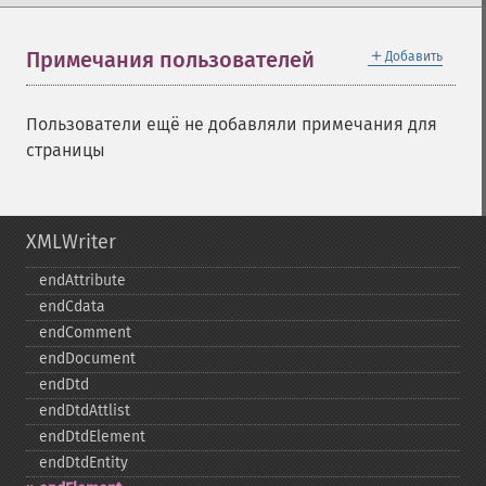
＋
Примечания пользователей
Добавить
Пользователи ещё не добавляли примечания для
страницы
XMLWriter
endAttribute
endCdata
endComment
endDocument
endDtd
endDtdAttlist
endDtdElement
endDtdEntity