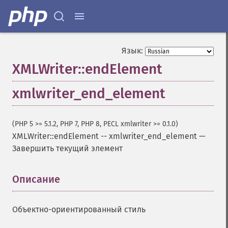
Язык:
XMLWriter::endElement
xmlwriter_end_element
(PHP 5 >= 5.1.2, PHP 7, PHP 8, PECL xmlwriter >= 0.1.0)
XMLWriter::endElement
--
xmlwriter_end_element
—
Завершить текущий элемент
Описание
¶
Объектно-ориентированный стиль