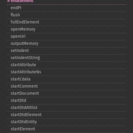
endElement
endPi
flush
fullEndElement
openMemory
openUri
outputMemory
setIndent
setIndentString
startAttribute
startAttributeNs
startCdata
startComment
startDocument
startDtd
startDtdAttlist
startDtdElement
startDtdEntity
startElement