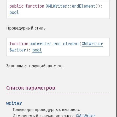
public
function
XMLWriter::endElement
():
bool
Процедурный стиль
function
xmlwriter_end_element
(
XMLWriter
$writer
):
bool
Завершает текущий элемент.
Список параметров
¶
writer
Только для процедурных вызовов.
Изменяемый экземпляр класса
XMLWriter
.