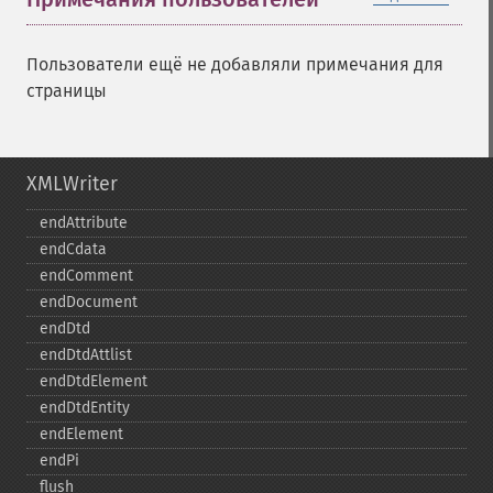
Пользователи ещё не добавляли примечания для
страницы
XMLWriter
endAttribute
endCdata
endComment
endDocument
endDtd
endDtdAttlist
endDtdElement
endDtdEntity
endElement
endPi
flush