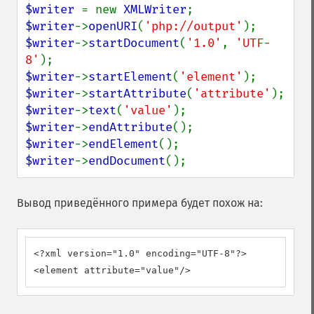
$writer 
= new 
XMLWriter
$writer
->
openURI
(
'php://output'
$writer
->
startDocument
(
'1.0'
, 
'UTF-
8'
$writer
->
startElement
(
'element'
$writer
->
startAttribute
(
'attribute'
$writer
->
text
(
'value'
$writer
->
endAttribute
$writer
->
endElement
$writer
->
endDocument
();
Вывод приведённого примера будет похож на:
<?xml version="1.0" encoding="UTF-8"?>

<element attribute="value"/>