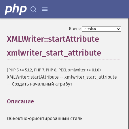
Язык:
XMLWriter::startAttribute
xmlwriter_start_attribute
(PHP 5 >= 5.1.2, PHP 7, PHP 8, PECL xmlwriter >= 0.1.0)
XMLWriter::startAttribute
--
xmlwriter_start_attribute
—
Создать начальный атрибут
Описание
¶
Объектно-ориентированный стиль