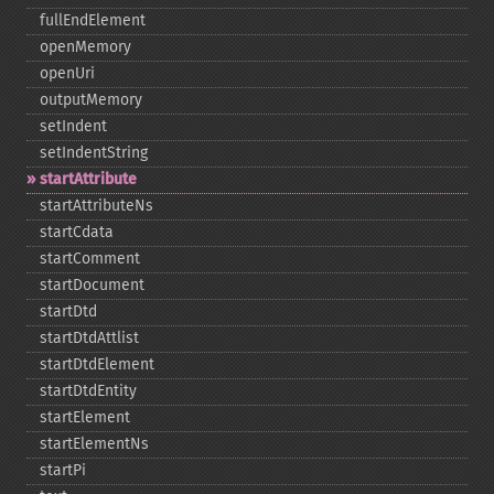
fullEndElement
openMemory
openUri
outputMemory
setIndent
setIndentString
startAttribute
startAttributeNs
startCdata
startComment
startDocument
startDtd
startDtdAttlist
startDtdElement
startDtdEntity
startElement
startElementNs
startPi