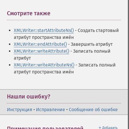
Смотрите также
¶
XMLWriter::startAttributeNs()
- Создать стартовый
атрибут пространства имён
XMLWriter::endAttribute()
- Завершить атрибут
XMLWriter::writeAttribute()
- Записать полный
атрибут
XMLWriter::writeAttributeNs()
- Записать полный
атрибут пространства имён
Нашли ошибку?
Инструкция
•
Исправление
•
Сообщение об ошибке
＋
Примечания пользователей
Добавить