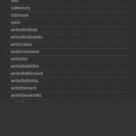
text
toMemory
toStream
toUri
writeAttribute
writeAttributeNs
writeCdata
writeComment
writeDtd
writeDtdAttlist
writeDtdElement
writeDtdEntity
writeElement
writeElementNs
writePi
writeRaw