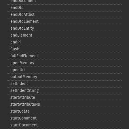
endDocument
endDtd
endDtdAttlist
endDtdElement
endDtdEntity
endElement
endPi
flush
fullEndElement
openMemory
openUri
outputMemory
setIndent
setIndentString
startAttribute
startAttributeNs
startCdata
startComment
startDocument