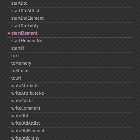
startDtd
startDtdAttlist
startDtdElement
startDtdEntity
startElement
startElementNs
startPi
text
toMemory
toStream
toUri
writeAttribute
writeAttributeNs
writeCdata
writeComment
writeDtd
writeDtdAttlist
writeDtdElement
writeDtdEntity