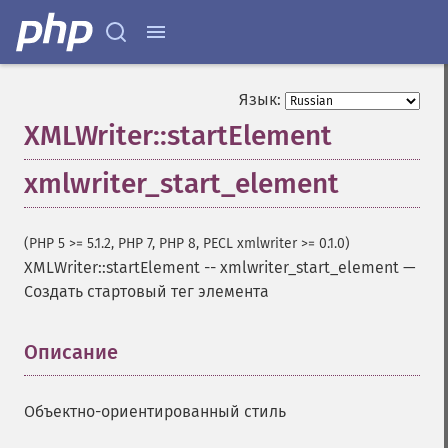
Язык:
XMLWriter::startElement
xmlwriter_start_element
(PHP 5 >= 5.1.2, PHP 7, PHP 8, PECL xmlwriter >= 0.1.0)
XMLWriter::startElement
--
xmlwriter_start_element
—
Создать стартовый тег элемента
Описание
¶
Объектно-ориентированный стиль