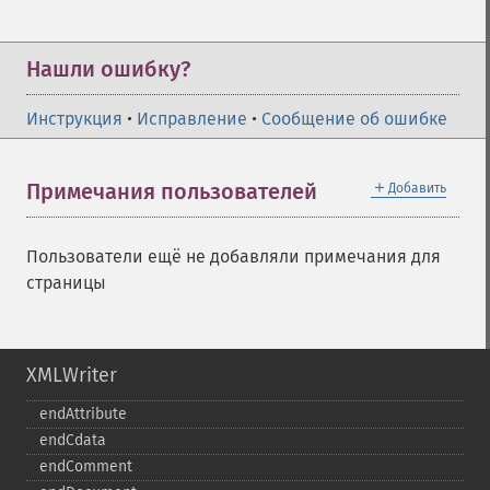
Нашли ошибку?
Инструкция
•
Исправление
•
Сообщение об ошибке
＋
Примечания пользователей
Добавить
Пользователи ещё не добавляли примечания для
страницы
XMLWriter
endAttribute
endCdata
endComment