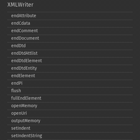
XMLWriter
endAttribute
endCdata
endComment
endDocument
endDtd
endDtdAttlist
endDtdElement
endDtdEntity
endElement
endPi
flush
fullEndElement
openMemory
openUri
outputMemory
setIndent
setIndentString