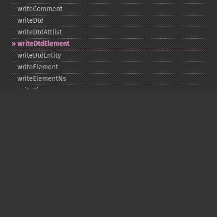
writeComment
writeDtd
writeDtdAttlist
writeDtdElement
writeDtdEntity
writeElement
writeElementNs
writePi
writeRaw
Copyright © 2001-2026 The PHP Documentation
Group
My PHP.net
Contact
Other PHP.net sites