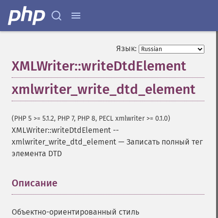
Язык:
XMLWriter::writeDtdElement
xmlwriter_write_dtd_element
(PHP 5 >= 5.1.2, PHP 7, PHP 8, PECL xmlwriter >= 0.1.0)
XMLWriter::writeDtdElement
--
xmlwriter_write_dtd_element
—
Записать полный тег
элемента DTD
Описание
¶
Объектно-ориентированный стиль