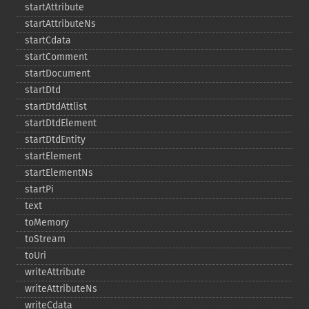
startAttribute
startAttributeNs
startCdata
startComment
startDocument
startDtd
startDtdAttlist
startDtdElement
startDtdEntity
startElement
startElementNs
startPi
text
toMemory
toStream
toUri
writeAttribute
writeAttributeNs
writeCdata