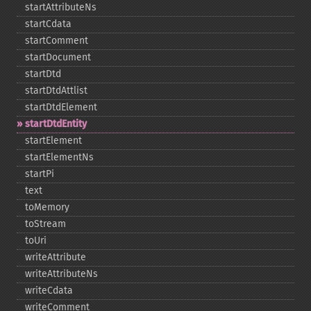
startAttributeNs
startCdata
startComment
startDocument
startDtd
startDtdAttlist
startDtdElement
startDtdEntity
startElement
startElementNs
startPi
text
toMemory
toStream
toUri
writeAttribute
writeAttributeNs
writeCdata
writeComment