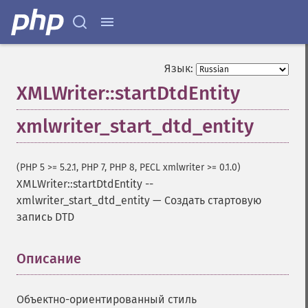
Язык:
XMLWriter::startDtdEntity
xmlwriter_start_dtd_entity
(PHP 5 >= 5.2.1, PHP 7, PHP 8, PECL xmlwriter >= 0.1.0)
XMLWriter::startDtdEntity
--
xmlwriter_start_dtd_entity
—
Создать стартовую
запись DTD
Описание
¶
Объектно-ориентированный стиль