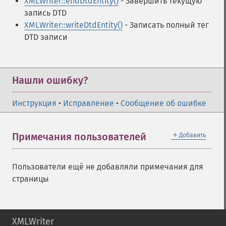
XMLWriter::endDtdEntity()
- Завершить текущую
запись DTD
XMLWriter::writeDtdEntity()
- Записать полный тег
DTD записи
Нашли ошибку?
Инструкция
•
Исправление
•
Сообщение об ошибке
＋
Примечания пользователей
Добавить
Пользователи ещё не добавляли примечания для
страницы
XMLWriter