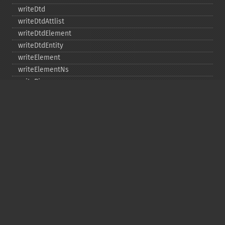
writeDtd
writeDtdAttlist
writeDtdElement
writeDtdEntity
writeElement
writeElementNs
writePi
writeRaw
Copyright © 2001-2026 The PHP Documentation
Group
My PHP.net
Contact
Other PHP.net sites
Privacy policy