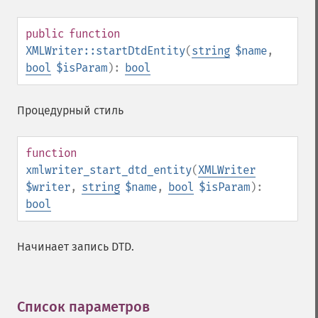
public
function
XMLWriter::startDtdEntity
(
string
$name
,
bool
$isParam
):
bool
Процедурный стиль
function
xmlwriter_start_dtd_entity
(
XMLWriter
$writer
,
string
$name
,
bool
$isParam
):
bool
Начинает запись DTD.
Список параметров
¶