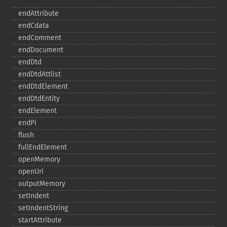
endAttribute
endCdata
endComment
endDocument
endDtd
endDtdAttlist
endDtdElement
endDtdEntity
endElement
endPi
flush
fullEndElement
openMemory
openUri
outputMemory
setIndent
setIndentString
startAttribute