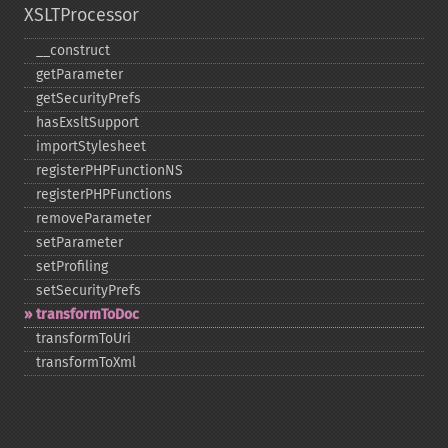
XSLTProcessor
_​_​construct
getParameter
getSecurityPrefs
hasExsltSupport
importStylesheet
registerPHPFunctionNS
registerPHPFunctions
removeParameter
setParameter
setProfiling
setSecurityPrefs
transformToDoc
transformToUri
transformToXml