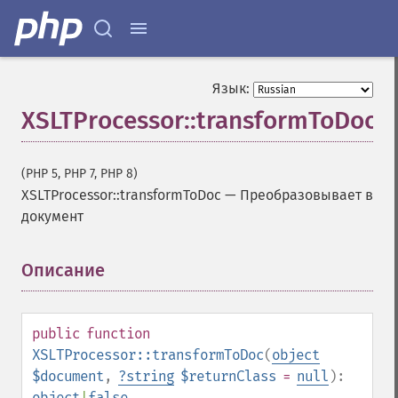
Язык:
XSLTProcessor::transformToDoc
(PHP 5, PHP 7, PHP 8)
XSLTProcessor::transformToDoc
—
Преобразовывает в
документ
Описание
¶
public
function
XSLTProcessor::transformToDoc
(
object
$document
,
?
string
$returnClass
=
null
):
object
|
false