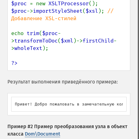
$proc 
= new 
XSLTProcessor
$proc
->
importStyleSheet
(
$xsl
); 
// 
Добавление XSL-стилей

echo 
trim
(
$proc
-
>
transformToDoc
(
$xml
)->
firstChild
-
>
wholeText
);

?>
Результат выполнения приведённого примера:
Привет! Добро пожаловать в замечательную коллекцию
Пример #2 Пример преобразования узла в объект
класса
Dom\Document