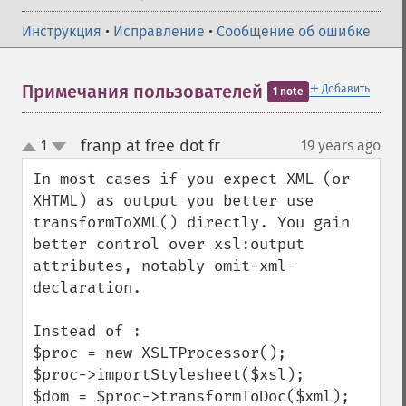
Инструкция
•
Исправление
•
Сообщение об ошибке
＋
Примечания пользователей
Добавить
1 note
franp at free dot fr
1
19 years ago
¶
up
down
In most cases if you expect XML (or 
XHTML) as output you better use 
transformToXML() directly. You gain 
better control over xsl:output 
attributes, notably omit-xml-
declaration.

Instead of :

$proc = new XSLTProcessor();

$proc->importStylesheet($xsl);

$dom = $proc->transformToDoc($xml);
