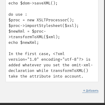
echo $dom->saveXML();

do use : 

$proc = new XSLTProcessor();

$proc->importStylesheet($xsl);

$newXml = $proc-
>transformToXML($xml);

echo $newXml;

In the first case, <?xml 
version="1.0" encoding="utf-8"?> is 
added whatever you set the omit-xml-
declaration while transformToXML() 
take the attribute into account.
＋
Добавить