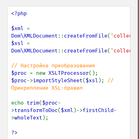
<?php

$xml 
= 
Dom\XMLDocument
::
createFromFile
(
'collecti
$xsl 
= 
Dom\XMLDocument
::
createFromFile
(
'collecti
$proc 
= new 
XSLTProcessor
$proc
->
importStyleSheet
(
$xsl
); 
// 
Прикрепление XSL-правил

echo 
trim
(
$proc
-
>
transformToDoc
(
$xml
)->
firstChild
-
>
wholeText
);

?>