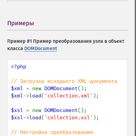
Примеры
¶
Пример #1 Пример преобразования узла в объект
класса
DOMDocument
<?php

$xml 
= new 
DOMDocument
$xml
->
load
(
'collection.xml'
);

$xsl 
= new 
DOMDocument
$xsl
->
load
(
'collection.xsl'
);
