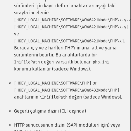
sürümleri için kayıt defteri anahtarları aşağıdaki
sırayla incelenir:
[HKEY_LOCAL_MACHINE\SOFTWARE\WOW6421Node\PHP\x.y.z
[HKEY_LOCAL_MACHINE\SOFTWARE\WOW6421Node\PHP\x.y]
ve
.
[HKEY_LOCAL_MACHINE\SOFTWARE\WOW6421Node\PHP\x]
Burada x, y ve z harfleri PHP'nin ana, alt ve yama
sürümlerini belirtir. Bu anahtarlarda bir
değeri varsa ilk bulunan
IniFilePath
php.ini
konumu kullanılır (sadece Windows).
or
[HKEY_LOCAL_MACHINE\SOFTWARE\PHP]
[HKEY_LOCAL_MACHINE\SOFTWARE\WOW6432Node\PHP]
anahtarının
değeri (sadece Windows).
\IniFilePath
Geçerli çalışma dizini (CLI dışında)
HTTP sunucusunun dizini (SAPI modülleri için) veya