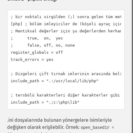
; bir noktalı virgülden (;) sonra gelen tüm metin pa
[php] ; bölüm imleyiciler de (köşeli ayraç içindeki 
; Mantıksal değerler için şu değerlerden herhangi bi
;      true,  on,  yes

;      false, off, no, none

register_globals = off

track_errors = yes

; Dizgeleri çift tırnak imlerinin arasında belirtebi
include_path = ".:/usr/local/lib/php"

; tersbölü karakterleri diğer karakterler gibi ele a
include_path = ".;c:\php\lib"
.ini dosyalarında bulunan yönergelere isimleriyle
değişken olarak erişilebilir. Örnek:
open_basedir =