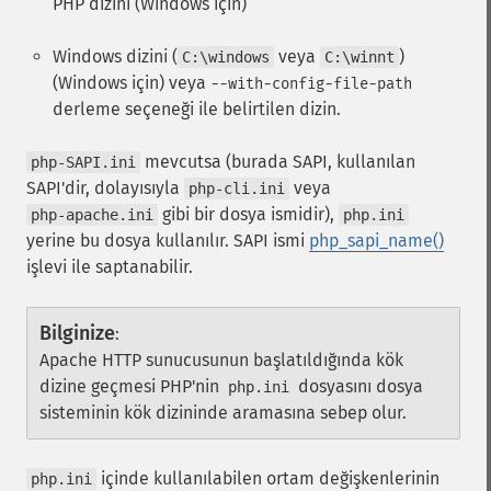
PHP dizini (Windows için)
Windows dizini (
veya
)
C:\windows
C:\winnt
(Windows için) veya
--with-config-file-path
derleme seçeneği ile belirtilen dizin.
mevcutsa (burada SAPI, kullanılan
php-SAPI.ini
SAPI'dir, dolayısıyla
veya
php-cli.ini
gibi bir dosya ismidir),
php-apache.ini
php.ini
yerine bu dosya kullanılır. SAPI ismi
php_sapi_name()
işlevi ile saptanabilir.
Bilginize
:
Apache HTTP sunucusunun başlatıldığında kök
dizine geçmesi PHP'nin
dosyasını dosya
php.ini
sisteminin kök dizininde aramasına sebep olur.
içinde kullanılabilen ortam değişkenlerinin
php.ini