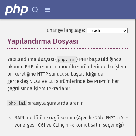
Change language:
Yapılandırma Dosyası
¶
Yapılandırma dosyası (
) PHP başlatıldığında
php.ini
okunur. PHP'nin sunucu modülü sürümlerinde bu işlem
bir kereliğine HTTP sunucusu başlatıldığında
gerçekleşir.
CGI
ve
CLI
sürümlerinde ise PHP'nin her
çağrılışında işlem tekrarlanır.
sırasıyla şuralarda aranır:
php.ini
SAPI modülüne özgü konum (Apache 2'de
PHPIniDir
yönergesi, CGI ve CLI için
komut satırı seçeneği)
-c