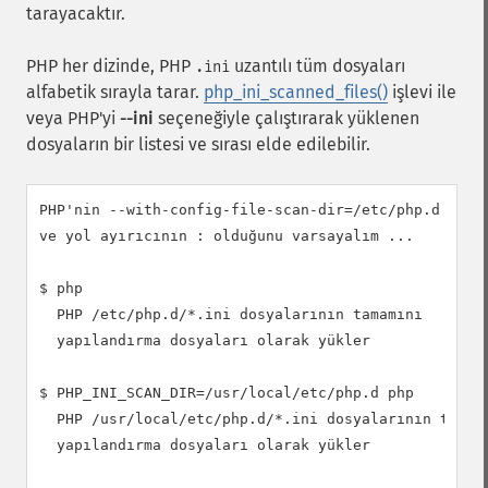
tarayacaktır.
PHP her dizinde, PHP
uzantılı tüm dosyaları
.ini
alfabetik sırayla tarar.
php_ini_scanned_files()
işlevi ile
veya PHP'yi
--ini
seçeneğiyle çalıştırarak yüklenen
dosyaların bir listesi ve sırası elde edilebilir.
PHP'nin --with-config-file-scan-dir=/etc/php.d ile y
ve yol ayırıcının : olduğunu varsayalım ...

$ php

  PHP /etc/php.d/*.ini dosyalarının tamamını

  yapılandırma dosyaları olarak yükler

$ PHP_INI_SCAN_DIR=/usr/local/etc/php.d php

  PHP /usr/local/etc/php.d/*.ini dosyalarının tamamı
  yapılandırma dosyaları olarak yükler
