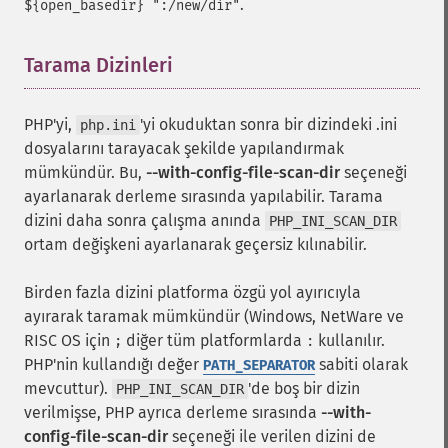
.
${open_basedir} ":/new/dir"
Tarama Dizinleri
¶
PHP'yi,
'yi okuduktan sonra bir dizindeki .ini
php.ini
dosyalarını tarayacak şekilde yapılandırmak
mümkündür. Bu,
--with-config-file-scan-dir
seçeneği
ayarlanarak derleme sırasında yapılabilir. Tarama
dizini daha sonra çalışma anında
PHP_INI_SCAN_DIR
ortam değişkeni ayarlanarak geçersiz kılınabilir.
Birden fazla dizini platforma özgü yol ayırıcıyla
ayırarak taramak mümkündür (Windows, NetWare ve
RISC OS için
diğer tüm platformlarda
kullanılır.
;
:
PHP'nin kullandığı değer
sabiti olarak
PATH_SEPARATOR
mevcuttur).
'de boş bir dizin
PHP_INI_SCAN_DIR
verilmişse, PHP ayrıca derleme sırasında
--with-
config-file-scan-dir
seçeneği ile verilen dizini de