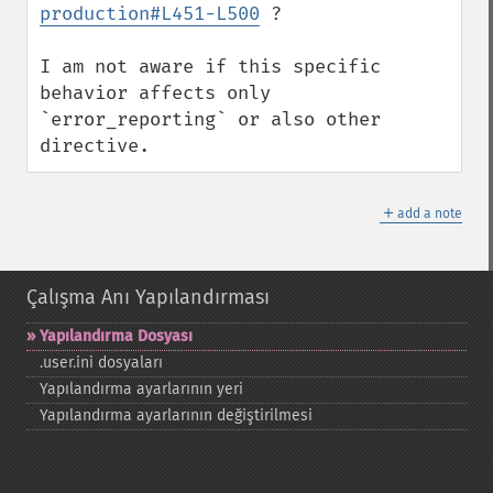
production#L451-L500
 ?

I am not aware if this specific 
behavior affects only 
`error_reporting` or also other 
directive.
＋
add a note
Çalışma Anı Yapılandırması
Yapılandırma Dosyası
.user.ini dosyaları
Yapılandırma ayarlarının yeri
Yapılandırma ayarlarının değiştirilmesi