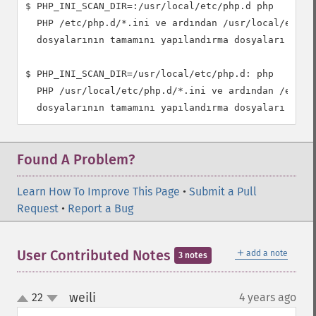
$ PHP_INI_SCAN_DIR=:/usr/local/etc/php.d php

  PHP /etc/php.d/*.ini ve ardından /usr/local/etc/ph
  dosyalarının tamamını yapılandırma dosyaları olara
$ PHP_INI_SCAN_DIR=/usr/local/etc/php.d: php

  PHP /usr/local/etc/php.d/*.ini ve ardından /etc/ph
Found A Problem?
Learn How To Improve This Page
•
Submit a Pull
Request
•
Report a Bug
＋
User Contributed Notes
add a note
3 notes
weili
22
4 years ago
¶
up
down