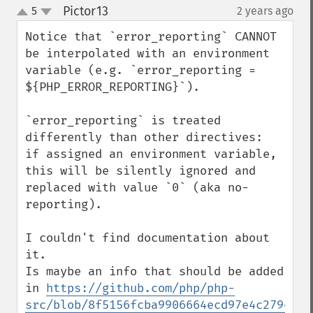
Pictor13
5
2 years ago
¶
up
down
Notice that `error_reporting` CANNOT 
be interpolated with an environment 
variable (e.g. `error_reporting = 
${PHP_ERROR_REPORTING}`).

`error_reporting` is treated 
differently than other directives:

if assigned an environment variable, 
this will be silently ignored and 
replaced with value `0` (aka no-
reporting).

I couldn't find documentation about 
it.

Is maybe an info that should be added 
in 
https://github.com/php/php-
src/blob/8f5156fcba9906664ecd97e4c279ee98