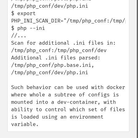
/tmp/php_conf/dev/php.ini

$ export 
PHP_INI_SCAN_DIR="/tmp/php_conf:/tmp/php_c
$ php --ini

//...

Scan for additional .ini files in: 
/tmp/php_conf:/tmp/php_conf/dev

Additional .ini files parsed:      
/tmp/php_conf/php.base.ini,

/tmp/php_conf/dev/php.ini

Such behavior can be used with docker 
where whole a subtree of configs is 
mounted into a dev-container, with 
ability to control which set of files 
is loaded using an environment 
variable.