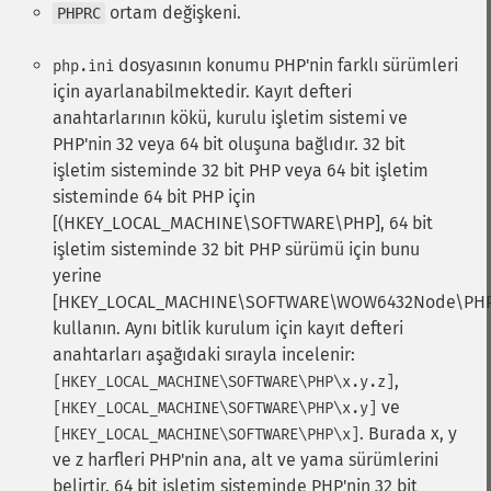
ortam değişkeni.
PHPRC
dosyasının konumu PHP'nin farklı sürümleri
php.ini
için ayarlanabilmektedir. Kayıt defteri
anahtarlarının kökü, kurulu işletim sistemi ve
PHP'nin 32 veya 64 bit oluşuna bağlıdır. 32 bit
işletim sisteminde 32 bit PHP veya 64 bit işletim
sisteminde 64 bit PHP için
[(HKEY_LOCAL_MACHINE\SOFTWARE\PHP], 64 bit
işletim sisteminde 32 bit PHP sürümü için bunu
yerine
[HKEY_LOCAL_MACHINE\SOFTWARE\WOW6432Node\PHP
kullanın. Aynı bitlik kurulum için kayıt defteri
anahtarları aşağıdaki sırayla incelenir:
,
[HKEY_LOCAL_MACHINE\SOFTWARE\PHP\x.y.z]
ve
[HKEY_LOCAL_MACHINE\SOFTWARE\PHP\x.y]
. Burada x, y
[HKEY_LOCAL_MACHINE\SOFTWARE\PHP\x]
ve z harfleri PHP'nin ana, alt ve yama sürümlerini
belirtir. 64 bit işletim sisteminde PHP'nin 32 bit