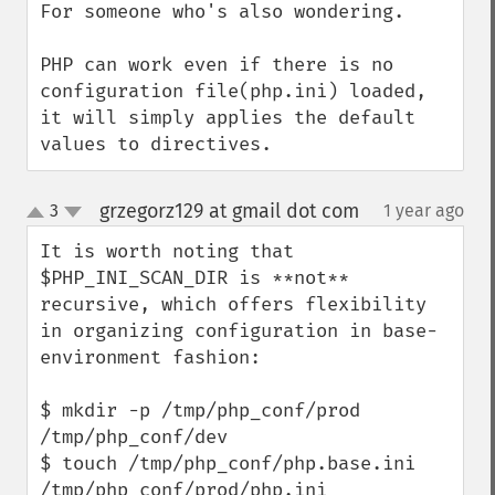
For someone who's also wondering.

PHP can work even if there is no 
configuration file(php.ini) loaded,

it will simply applies the default 
values to directives.
grzegorz129 at gmail dot com
3
1 year ago
¶
up
down
It is worth noting that  
$PHP_INI_SCAN_DIR is **not** 
recursive, which offers flexibility 
in organizing configuration in base-
environment fashion:

$ mkdir -p /tmp/php_conf/prod 
/tmp/php_conf/dev 

$ touch /tmp/php_conf/php.base.ini 
/tmp/php_conf/prod/php.ini 