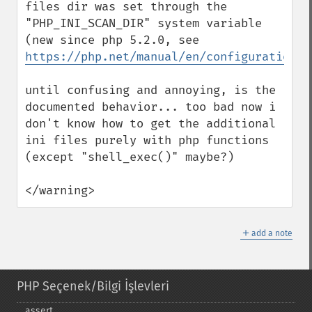
files dir was set through the 
"PHP_INI_SCAN_DIR" system variable 
(new since php 5.2.0, see 
https://php.net/manual/en/configuration.f
until confusing and annoying, is the 
documented behavior... too bad now i 
don't know how to get the additional 
ini files purely with php functions 
(except "shell_exec()" maybe?)

</warning>
＋
add a note
PHP Seçenek/Bilgi İşlevleri
assert