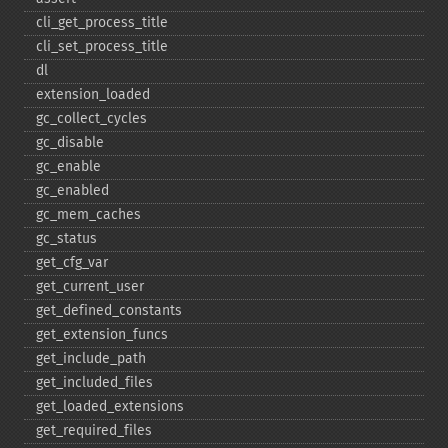
cli_​get_​process_​title
cli_​set_​process_​title
dl
extension_​loaded
gc_​collect_​cycles
gc_​disable
gc_​enable
gc_​enabled
gc_​mem_​caches
gc_​status
get_​cfg_​var
get_​current_​user
get_​defined_​constants
get_​extension_​funcs
get_​include_​path
get_​included_​files
get_​loaded_​extensions
get_​required_​files