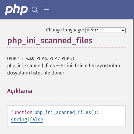
Change language:
php_ini_scanned_files
(PHP 4 >= 4.3.0, PHP 5, PHP 7, PHP 8)
php_ini_scanned_files
—
Ek ini dizininden ayrıştırılan
dosyaların listesi ile döner
Açıklama
¶
function
php_ini_scanned_files
():
string
|
false