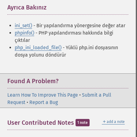
Ayrıca Bakınız
¶
ini_set()
- Bir yapılandırma yönergesine değer atar
phpinfo()
- PHP yapılandırması hakkında bilgi
çıktılar
php_ini_loaded_file()
- Yüklü php.ini dosyasının
dosya yolunu döndürür
Found A Problem?
Learn How To Improve This Page
•
Submit a Pull
Request
•
Report a Bug
＋
User Contributed Notes
add a note
1 note