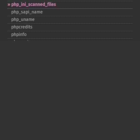
php_​ini_​scanned_​files
php_​sapi_​name
php_​uname
phpcredits
phpinfo
phpversion
putenv
set_​include_​path
set_​time_​limit
sys_​get_​temp_​dir
version_​compare
zend_​thread_​id
zend_​version
Deprecated
assert_​options
get_​magic_​quotes_​gpc
get_​magic_​quotes_​runtime
restore_​include_​path