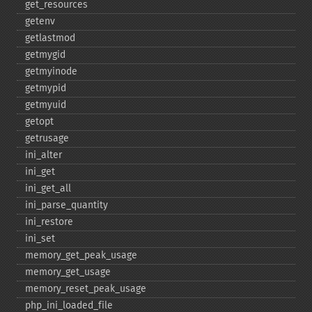
get_​resources
getenv
getlastmod
getmygid
getmyinode
getmypid
getmyuid
getopt
getrusage
ini_​alter
ini_​get
ini_​get_​all
ini_​parse_​quantity
ini_​restore
ini_​set
memory_​get_​peak_​usage
memory_​get_​usage
memory_​reset_​peak_​usage
php_​ini_​loaded_​file