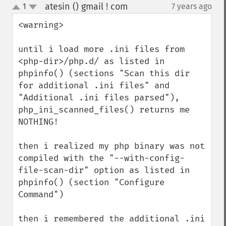
atesin () gmail ! com
1
7 years ago
¶
up
down
<warning>

until i load more .ini files from 
<php-dir>/php.d/ as listed in 
phpinfo() (sections "Scan this dir 
for additional .ini files" and 
"Additional .ini files parsed"), 
php_ini_scanned_files() returns me 
NOTHING!

then i realized my php binary was not 
compiled with the "--with-config-
file-scan-dir" option as listed in 
phpinfo() (section "Configure 
Command")

then i remembered the additional .ini 