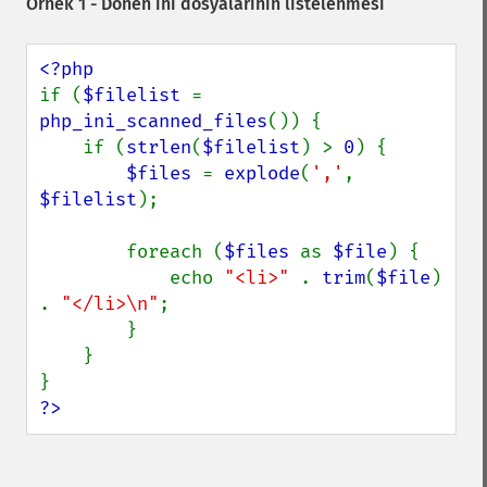
Örnek 1 - Dönen ini dosyalarının listelenmesi
if (
$filelist 
= 
php_ini_scanned_files
()) {

    if (
strlen
(
$filelist
) > 
0
) {

$files 
= 
explode
(
','
, 
$filelist
);

        foreach (
$files 
as 
$file
) {

            echo 
"<li>" 
. 
trim
(
$file
) 
. 
"</li>\n"
;

        }

    }

?>