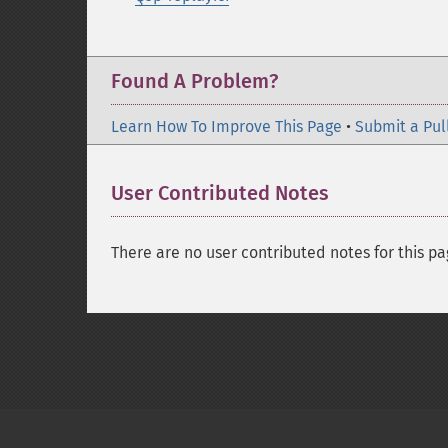
Found A Problem?
Learn How To Improve This Page
•
Submit a Pul
User Contributed Notes
There are no user contributed notes for this pa