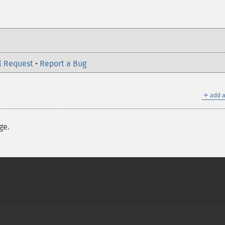
l Request
•
Report a Bug
＋
add a
ge.