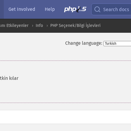
Get Involved
Help
Search docs
ını Etkileyenler
Info
PHP Seçenek/Bilgi İşlevleri
Change language:
kin kılar