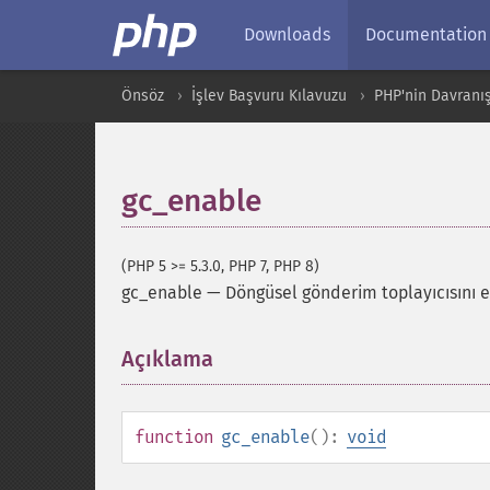
Downloads
Documentation
Önsöz
İşlev Başvuru Kılavuzu
PHP'nin Davranış
gc_enable
(PHP 5 >= 5.3.0, PHP 7, PHP 8)
gc_enable
—
Döngüsel gönderim toplayıcısını et
Açıklama
¶
function
gc_enable
():
void