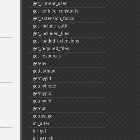
get_​current_​user
get_​defined_​constants
get_​extension_​funcs
get_​include_​path
get_​included_​files
get_​loaded_​extensions
get_​required_​files
get_​resources
getenv
getlastmod
getmygid
getmyinode
getmypid
getmyuid
getopt
getrusage
ini_​alter
ini_​get
ini_​get_​all