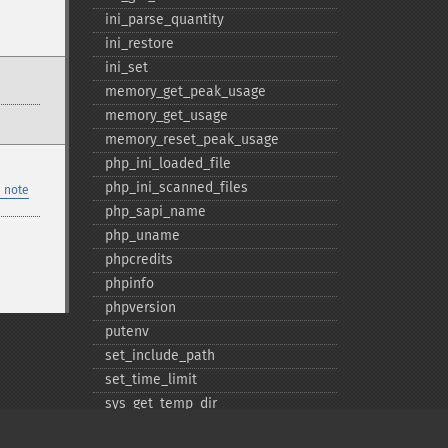
ini_​parse_​quantity
ini_​restore
ini_​set
memory_​get_​peak_​usage
memory_​get_​usage
memory_​reset_​peak_​usage
php_​ini_​loaded_​file
php_​ini_​scanned_​files
 note
php_​sapi_​name
php_​uname
phpcredits
phpinfo
phpversion
putenv
set_​include_​path
set_​time_​limit
sys_​get_​temp_​dir
version_​compare