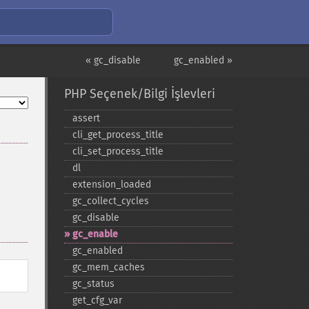
« gc_disable
gc_enabled »
PHP Seçenek/Bilgi İşlevleri
assert
cli_​get_​process_​title
cli_​set_​process_​title
dl
extension_​loaded
gc_​collect_​cycles
gc_​disable
gc_​enable
gc_​enabled
gc_​mem_​caches
gc_​status
get_​cfg_​var