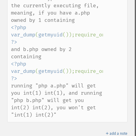
the currently executing file,

meaning, if you have a.php 
<?php 
var_dump
(
getmyuid
());require_once(
"b.php"
and b.php owned by 2 
<?php 
var_dump
(
getmyuid
());require_once(
"a.php"
running "php a.php" will get 
you int(1) int(1), and running 
"php b.php" will get you 
int(2) int(2), you won't get 
"int(1) int(2)"
＋
add a note