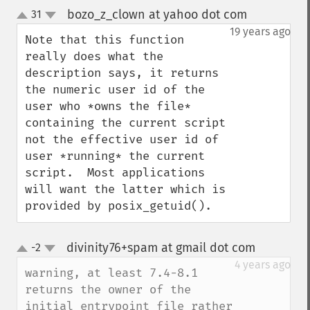
bozo_z_clown at yahoo dot com
31
¶
up
down
19 years ago
Note that this function 
really does what the 
description says, it returns 
the numeric user id of the 
user who *owns the file* 
containing the current script 
not the effective user id of 
user *running* the current 
script.  Most applications 
will want the latter which is 
provided by posix_getuid().
divinity76+spam at gmail dot com
-2
¶
up
down
4 years ago
warning, at least 7.4-8.1 
returns the owner of the 
initial entrypoint file rather 