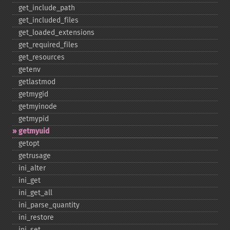
get_​include_​path
get_​included_​files
get_​loaded_​extensions
get_​required_​files
get_​resources
getenv
getlastmod
getmygid
getmyinode
getmypid
getmyuid
getopt
getrusage
ini_​alter
ini_​get
ini_​get_​all
ini_​parse_​quantity
ini_​restore
ini_​set