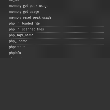
memory_​get_​peak_​usage
memory_​get_​usage
memory_​reset_​peak_​usage
php_​ini_​loaded_​file
php_​ini_​scanned_​files
php_​sapi_​name
php_​uname
phpcredits
phpinfo
phpversion
putenv
set_​include_​path
set_​time_​limit
sys_​get_​temp_​dir
version_​compare
zend_​thread_​id
zend_​version
Deprecated