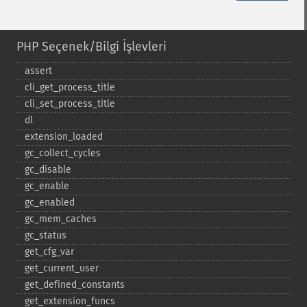
PHP Seçenek/Bilgi İşlevleri
assert
cli_​get_​process_​title
cli_​set_​process_​title
dl
extension_​loaded
gc_​collect_​cycles
gc_​disable
gc_​enable
gc_​enabled
gc_​mem_​caches
gc_​status
get_​cfg_​var
get_​current_​user
get_​defined_​constants
get_​extension_​funcs