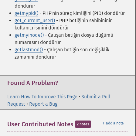
döndürür
getmypid()
- PHP'nin süreç kimliğini (PID) döndürür
get_current_user()
- PHP betiğinin sahibininin
kullanıcı ismini döndürür
getmyinode()
- Çalışan betiğin dosya düğümü
numarasını döndürür
getlastmod()
- Çalışan betiğin son değişiklik
zamanını döndürür
Found A Problem?
Learn How To Improve This Page
•
Submit a Pull
Request
•
Report a Bug
＋
User Contributed Notes
add a note
2 notes