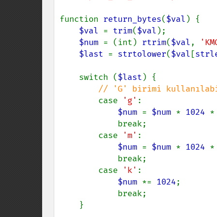
function 
return_bytes
(
$val
) {

$val 
= 
trim
(
$val
);

$num 
= (int) 
rtrim
(
$val
, 
'KM
$last 
= 
strtolower
(
$val
[
strl
    switch (
$last
) {

// 'G' birimi kullanılabi
case 
'g'
:

$num 
= 
$num 
* 
1024 
*
            break;

        case 
'm'
:

$num 
= 
$num 
* 
1024 
*
            break;

        case 
'k'
:

$num 
*= 
1024
;

            break;

    }
