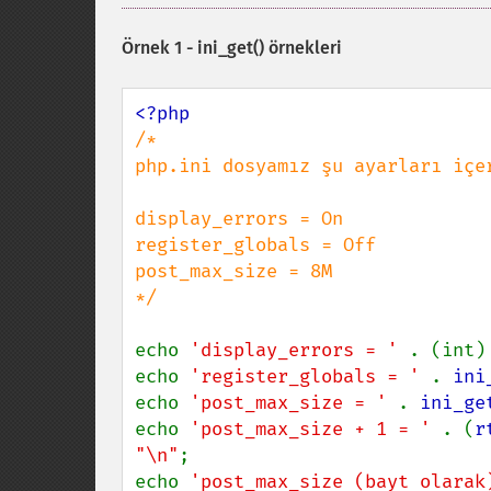
Örnek 1 -
ini_get()
örnekleri
/*

php.ini dosyamız şu ayarları içer
display_errors = On

register_globals = Off

post_max_size = 8M

*/

echo 
'display_errors = ' 
. (int)
echo 
'register_globals = ' 
. 
ini
echo 
'post_max_size = ' 
. 
ini_ge
echo 
'post_max_size + 1 = ' 
. (
r
"\n"
;

echo 
'post_max_size (bayt olarak