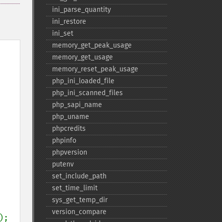
ini_​parse_​quantity
ini_​restore
ini_​set
memory_​get_​peak_​usage
memory_​get_​usage
memory_​reset_​peak_​usage
php_​ini_​loaded_​file
php_​ini_​scanned_​files
php_​sapi_​name
php_​uname
phpcredits
phpinfo
phpversion
putenv
set_​include_​path
set_​time_​limit
sys_​get_​temp_​dir
version_​compare
);
