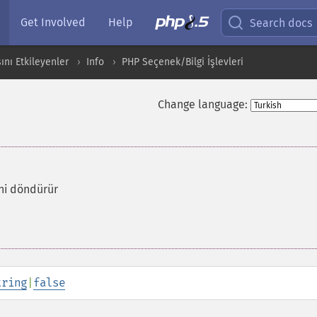
Get Involved
Help
Search docs
ını Etkileyenler
Info
PHP Seçenek/Bilgi İşlevleri
Change language:
ini döndürür
tring
|
false