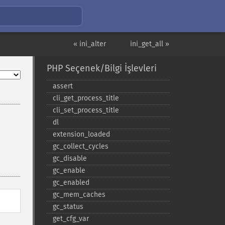
« ini_alter
ini_get_all »
PHP Seçenek/Bilgi İşlevleri
assert
cli_​get_​process_​title
cli_​set_​process_​title
dl
extension_​loaded
gc_​collect_​cycles
gc_​disable
gc_​enable
gc_​enabled
gc_​mem_​caches
gc_​status
get_​cfg_​var