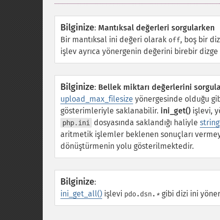
Bilginize
:
Mantıksal değerleri sorgularken
Bir mantıksal ini değeri olarak
, boş bir d
off
işlev ayrıca yönergenin değerini birebir dizge
Bilginize
:
Bellek miktarı değerlerini sorgul
upload_max_filesize
yönergesinde olduğu gibi
gösterimleriyle saklanabilir.
ini_get()
işlevi, 
dosyasında saklandığı haliyle
string
php.ini
aritmetik işlemler beklenen sonuçları vermeye
dönüştürmenin yolu gösterilmektedir.
Bilginize
:
ini_get_all()
işlevi
gibi dizi ini yö
pdo.dsn.
*