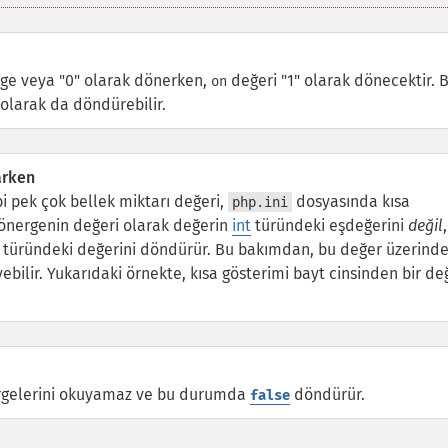
izge veya "0" olarak dönerken,
değeri "1" olarak dönecektir. 
on
 olarak da döndürebilir.
arken
 pek çok bellek miktarı değeri,
dosyasında kısa
php.ini
yönergenin değeri olarak değerin
int
türündeki eşdeğerini
değil
,
türündeki değerini döndürür. Bu bakımdan, bu değer üzerinde
bilir. Yukarıdaki örnekte, kısa gösterimi bayt cinsinden bir de
nergelerini okuyamaz ve bu durumda
döndürür.
false