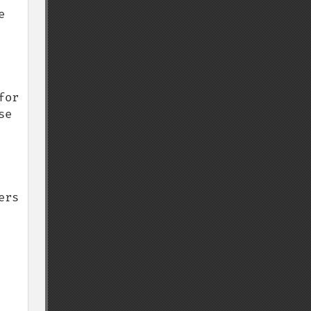
 
or 
e 
rs 