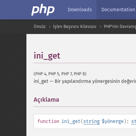
Downloads
Documentation
Önsöz
İşlev Başvuru Kılavuzu
PHP'nin Davranış
ini_get
(PHP 4, PHP 5, PHP 7, PHP 8)
ini_get
—
Bir yapılandırma yönergesinin değer
Açıklama
¶
function
ini_get
(
string
$yönerge
):
s