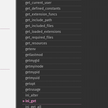
get_​current_​user
get_​defined_​constants
get_​extension_​funcs
get_​include_​path
get_​included_​files
get_​loaded_​extensions
get_​required_​files
get_​resources
getenv
getlastmod
getmygid
getmyinode
getmypid
getmyuid
getopt
getrusage
ini_​alter
ini_​get
ini_​get_​all