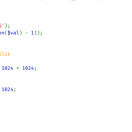
G'
);

en
(
$val
) - 
1
]);

lir

 
1024 
* 
1024
;

 
1024
;
