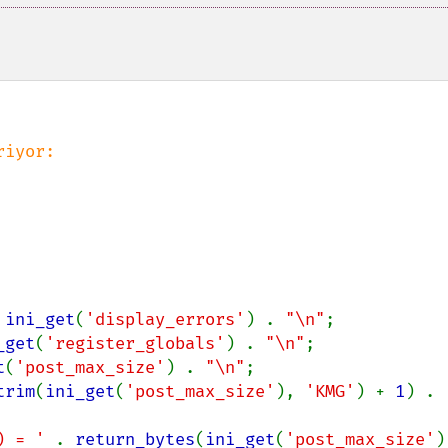
iyor:

 
ini_get
(
'display_errors'
) . 
"\n"
;

_get
(
'register_globals'
) . 
"\n"
;

t
(
'post_max_size'
) . 
"\n"
;

trim
(
ini_get
(
'post_max_size'
), 
'KMG'
) + 
1
) . 
) = ' 
. 
return_bytes
(
ini_get
(
'post_max_size'
)