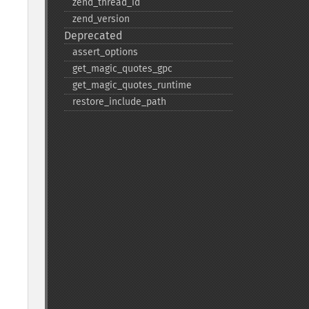
zend_​thread_​id
zend_​version
Deprecated
assert_​options
get_​magic_​quotes_​gpc
get_​magic_​quotes_​runtime
restore_​include_​path