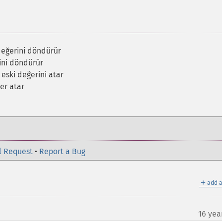
değerini döndürür
ini döndürür
eski değerini atar
er atar
l Request
•
Report a Bug
＋
add a
16 yea