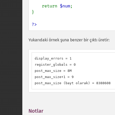
    return 
$num
;

}

?>
Yukarıdaki örnek şuna benzer bir çıktı üretir:
display_errors = 1

register_globals = 0

post_max_size = 8M

post_max_size+1 = 9

post_max_size (bayt olarak) = 8388608
Notlar
¶