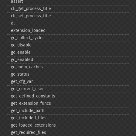
assert
cli_​get_​process_​title
cli_​set_​process_​title
dl
extension_​loaded
gc_​collect_​cycles
gc_​disable
gc_​enable
gc_​enabled
gc_​mem_​caches
gc_​status
get_​cfg_​var
get_​current_​user
get_​defined_​constants
get_​extension_​funcs
get_​include_​path
get_​included_​files
get_​loaded_​extensions
get_​required_​files