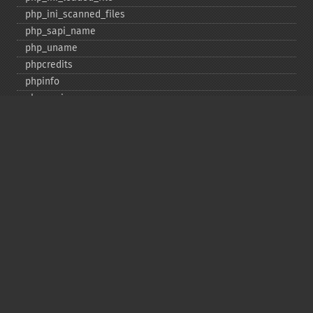
php_​ini_​scanned_​files
php_​sapi_​name
php_​uname
phpcredits
phpinfo
phpversion
putenv
set_​include_​path
set_​time_​limit
sys_​get_​temp_​dir
version_​compare
zend_​thread_​id
zend_​version
Deprecated
assert_​options
get_​magic_​quotes_​gpc
get_​magic_​quotes_​runtime
restore_​include_​path