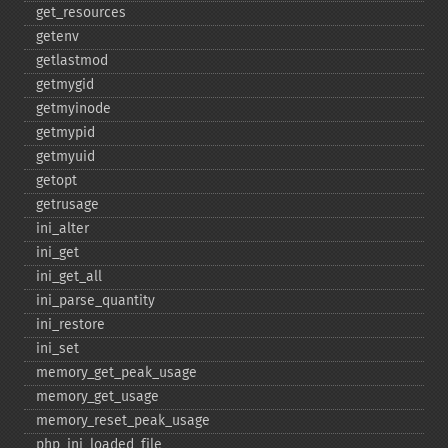
get_​resources
getenv
getlastmod
getmygid
getmyinode
getmypid
getmyuid
getopt
getrusage
ini_​alter
ini_​get
ini_​get_​all
ini_​parse_​quantity
ini_​restore
ini_​set
memory_​get_​peak_​usage
memory_​get_​usage
memory_​reset_​peak_​usage
php_​ini_​loaded_​file