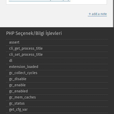
＋
add a note
PHP Seçenek/Bilgi İşlevleri
assert
cli_​get_​process_​title
cli_​set_​process_​title
dl
extension_​loaded
gc_​collect_​cycles
gc_​disable
gc_​enable
gc_​enabled
gc_​mem_​caches
gc_​status
get_​cfg_​var