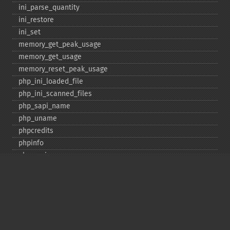
ini_​parse_​quantity
ini_​restore
ini_​set
memory_​get_​peak_​usage
memory_​get_​usage
memory_​reset_​peak_​usage
php_​ini_​loaded_​file
php_​ini_​scanned_​files
php_​sapi_​name
php_​uname
phpcredits
phpinfo
phpversion
putenv
set_​include_​path
set_​time_​limit
sys_​get_​temp_​dir
version_​compare
zend_​thread_​id