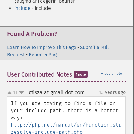
çalışma anı değerini belirler
include
- include
Found A Problem?
Learn How To Improve This Page
•
Submit a Pull
Request
•
Report a Bug
＋
User Contributed Notes
add a note
1 note
gtisza at gmail dot com
11
13 years ago
¶
up
down
If you are trying to find a file on 
your include path, there is a better 
way: 
http://php.net/manual/en/function.stream-
resolve-include-path.php