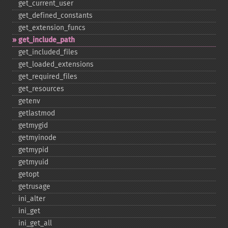
get_​current_​user
get_​defined_​constants
get_​extension_​funcs
get_​include_​path
get_​included_​files
get_​loaded_​extensions
get_​required_​files
get_​resources
getenv
getlastmod
getmygid
getmyinode
getmypid
getmyuid
getopt
getrusage
ini_​alter
ini_​get
ini_​get_​all