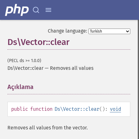
Change language:
Ds\Vector::clear
(PECL ds >= 1.0.0)
Ds\Vector::clear
—
Removes all values
Açıklama
¶
public
function
Ds\Vector::clear
():
void
Removes all values from the vector.