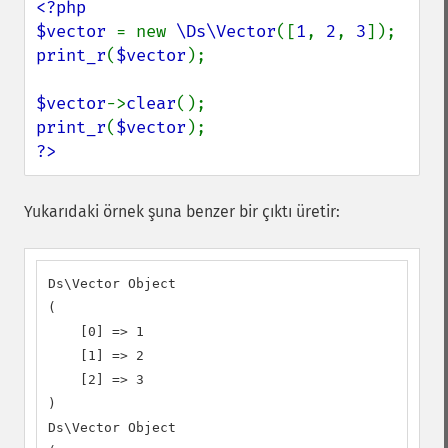
<?php

$vector 
= new 
\Ds\Vector
([
1
, 
2
, 
3
print_r
(
$vector
);

$vector
->
clear
print_r
(
$vector
?>
Yukarıdaki örnek şuna benzer bir çıktı üretir:
Ds\Vector Object

(

    [0] => 1

    [1] => 2

    [2] => 3

)

Ds\Vector Object
