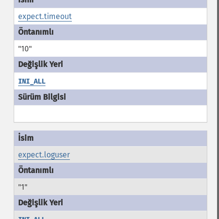
expect.timeout
"10"
INI_ALL
expect.loguser
"1"