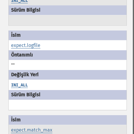
INI_ALL
expect.logfile
""
INI_ALL
expect.match_max