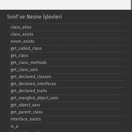
Sınıf ve Nesne İşlevleri
class_​alias
class_​exists
enum_​exists
get_​called_​class
get_​class
get_​class_​methods
get_​class_​vars
get_​declared_​classes
get_​declared_​interfaces
get_​declared_​traits
get_​mangled_​object_​vars
get_​object_​vars
get_​parent_​class
interface_​exists
is_​a