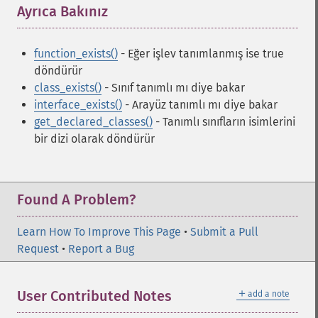
Ayrıca Bakınız
¶
function_exists()
- Eğer işlev tanımlanmış ise true
döndürür
class_exists()
- Sınıf tanımlı mı diye bakar
interface_exists()
- Arayüz tanımlı mı diye bakar
get_declared_classes()
- Tanımlı sınıfların isimlerini
bir dizi olarak döndürür
Found A Problem?
Learn How To Improve This Page
•
Submit a Pull
Request
•
Report a Bug
＋
User Contributed Notes
add a note