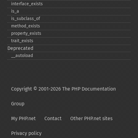
interface_​exists
is_​a
is_​subclass_​of
method_​exists
property_​exists
trait_​exists
Deprecated
_​_​autoload
Copyright © 2001-2026 The PHP Documentation
Group
My PHP.net
Contact
Other PHP.net sites
Privacy policy