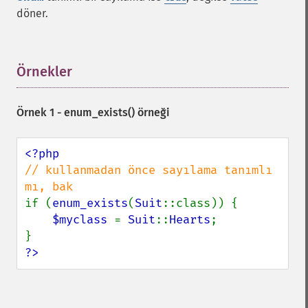
döner.
Örnekler
¶
Örnek 1 -
enum_exists()
örneği
// kullanmadan önce sayılama tanımlı 
if (
enum_exists
(
Suit
::class)) {

$myclass 
= 
Suit
::
Hearts
;

?>