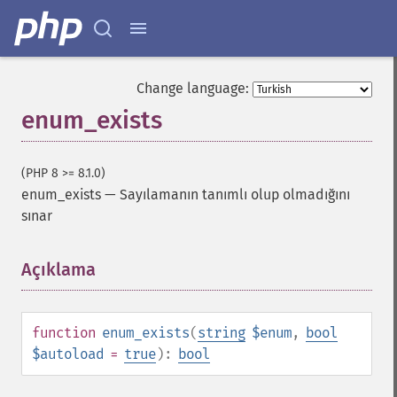
Change language:
enum_exists
(PHP 8 >= 8.1.0)
enum_exists
—
Sayılamanın tanımlı olup olmadığını
sınar
Açıklama
¶
function
enum_exists
(
string
$enum
,
bool
$autoload
=
true
):
bool