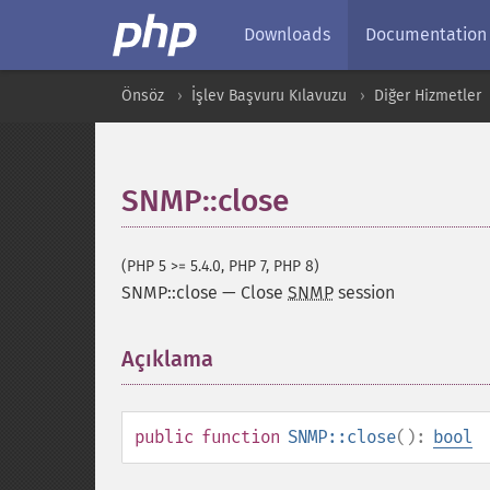
Downloads
Documentation
Önsöz
İşlev Başvuru Kılavuzu
Diğer Hizmetler
SNMP::close
(PHP 5 >= 5.4.0, PHP 7, PHP 8)
SNMP::close
—
Close
SNMP
session
Açıklama
¶
public
function
SNMP::close
():
bool