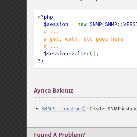
<?php

  $session 
= new 
SNMP
(
SNMP
::
VERS
# ...

  # get, walk, etc goes here

  # ...

$session
->
close
?>
Ayrıca Bakınız
¶
SNMP::__construct()
- Creates SNMP instanc
Found A Problem?