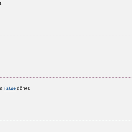
t.
da
döner.
false