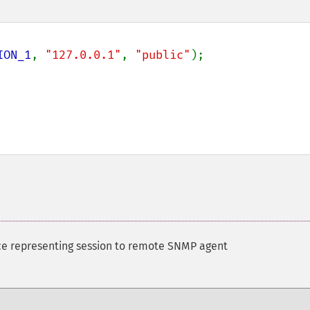
ION_1
, 
"127.0.0.1"
, 
"public"
);

e representing session to remote SNMP agent