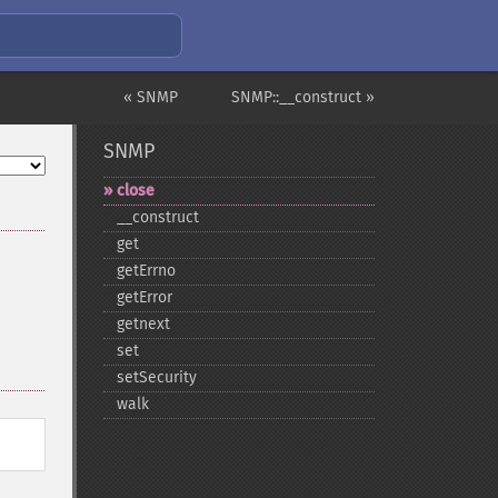
« SNMP
SNMP::__construct »
SNMP
close
_​_​construct
get
getErrno
getError
getnext
set
setSecurity
walk