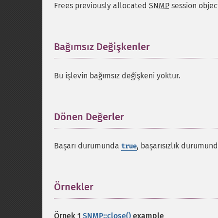
Frees previously allocated
SNMP
session objec
Bağımsız Değişkenler
¶
Bu işlevin bağımsız değişkeni yoktur.
Dönen Değerler
¶
Başarı durumunda
, başarısızlık durumun
true
Örnekler
¶
Örnek 1
SNMP::close()
example