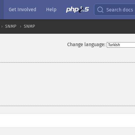
Get Involved
Help
Search docs
SNMP
SNMP
Change language: