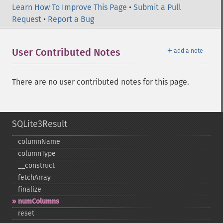
Learn How To Improve This Page
•
Submit a Pull
Request
•
Report a Bug
＋
User Contributed Notes
add a note
There are no user contributed notes for this page.
SQLite3Result
columnName
columnType
_​_​construct
fetchArray
finalize
numColumns
reset