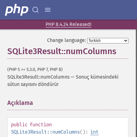
PHP 8.4.24 Released!
Change language:
SQLite3Result::numColumns
(PHP 5 >= 5.3.0, PHP 7, PHP 8)
SQLite3Result::numColumns
—
Sonuç kümesindeki
sütun sayısını döndürür
Açıklama
¶
public
function
SQLite3Result::numColumns
():
int