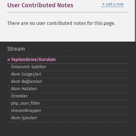
＋
User Contributed Notes
add a note
There are no user contributed notes for this page.
Stream
Yapılandırma/Kurulum
Öntanımlı Sabitler
Akım Süzgeçleri
Akım Bağlamları
Akım Hataları
Örnekler
php_​user_​filter
streamWrapper
Akım İşlevleri