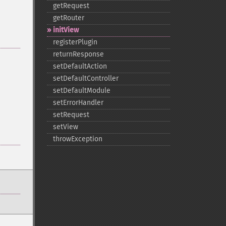
getRequest
getRouter
initView
registerPlugin
returnResponse
setDefaultAction
setDefaultController
setDefaultModule
setErrorHandler
setRequest
setView
throwException