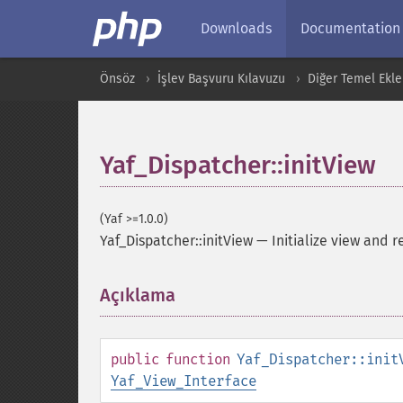
Downloads
Documentation
Önsöz
İşlev Başvuru Kılavuzu
Diğer Temel Ekle
Yaf_Dispatcher::initView
(Yaf >=1.0.0)
Yaf_Dispatcher::initView
—
Initialize view and r
Açıklama
¶
public
function
Yaf_Dispatcher::init
Yaf_View_Interface