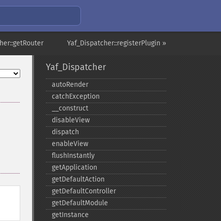
her::getRouter
Yaf_Dispatcher::registerPlugin »
Yaf_Dispatcher
autoRender
catchException
_​_​construct
disableView
dispatch
enableView
flushInstantly
getApplication
getDefaultAction
getDefaultController
getDefaultModule
getInstance