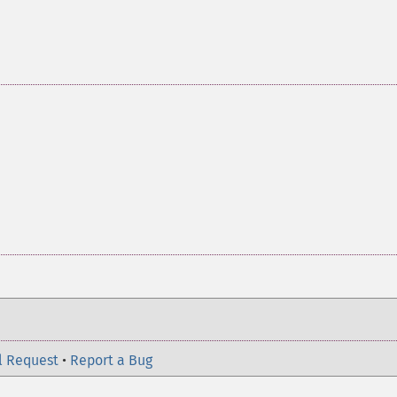
l Request
•
Report a Bug