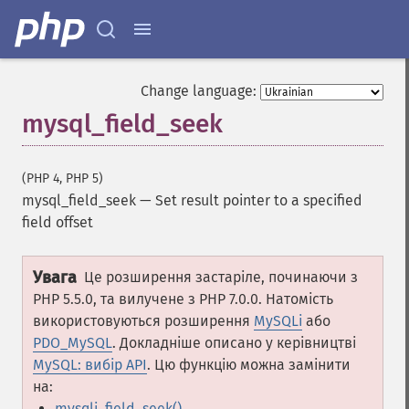
Change language:
mysql_field_seek
(PHP 4, PHP 5)
mysql_field_seek
—
Set result pointer to a specified
field offset
Увага
Це розширення застаріле, починаючи з
PHP 5.5.0, та вилучене з PHP 7.0.0. Натомість
використовуються розширення
MySQLi
або
PDO_MySQL
. Докладніше описано у керівництві
MySQL: вибір API
. Цю функцію можна замінити
на:
mysqli_field_seek()