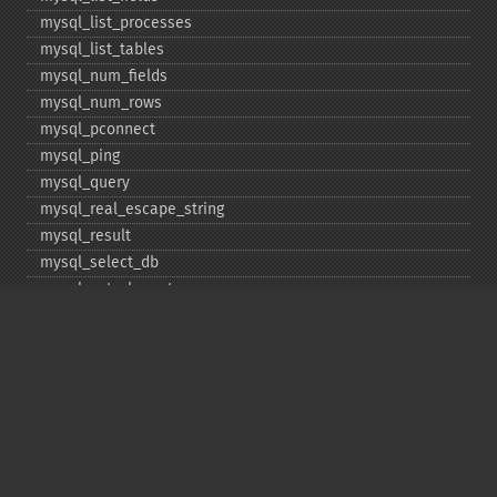
mysql_​list_​processes
mysql_​list_​tables
mysql_​num_​fields
mysql_​num_​rows
mysql_​pconnect
mysql_​ping
mysql_​query
mysql_​real_​escape_​string
mysql_​result
mysql_​select_​db
mysql_​set_​charset
mysql_​stat
mysql_​tablename
mysql_​thread_​id
mysql_​unbuffered_​query