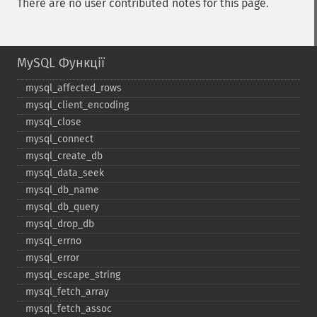
There are no user contributed notes for this page.
MySQL Функції
mysql_​affected_​rows
mysql_​client_​encoding
mysql_​close
mysql_​connect
mysql_​create_​db
mysql_​data_​seek
mysql_​db_​name
mysql_​db_​query
mysql_​drop_​db
mysql_​errno
mysql_​error
mysql_​escape_​string
mysql_​fetch_​array
mysql_​fetch_​assoc