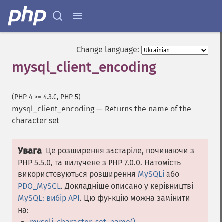
Change language:
mysql_client_encoding
(PHP 4 >= 4.3.0, PHP 5)
mysql_client_encoding
—
Returns the name of the
character set
Увага
Це розширення застаріле, починаючи з
PHP 5.5.0, та вилучене з PHP 7.0.0. Натомість
використовуються розширення
MySQLi
або
PDO_MySQL
. Докладніше описано у керівництві
MySQL: вибір API
. Цю функцію можна замінити
на:
mysqli_character_set_name()