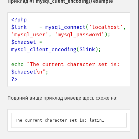
Приклад #1
mysql_client_encoding()
example
<?php

$link    
= 
mysql_connect
(
'localhost'
, 
'mysql_user'
, 
'mysql_password'
$charset 
= 
mysql_client_encoding
(
$link
);

echo 
"The current character set is: 
$charset
\n"
?>
Поданий вище приклад виведе щось схоже на:
The current character set is: latin1