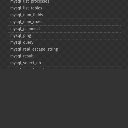
mysql_​list_​processes
mysql_​list_​tables
mysql_​num_​fields
mysql_​num_​rows
mysql_​pconnect
mysql_​ping
mysql_​query
mysql_​real_​escape_​string
mysql_​result
mysql_​select_​db
mysql_​set_​charset
mysql_​stat
mysql_​tablename
mysql_​thread_​id
mysql_​unbuffered_​query