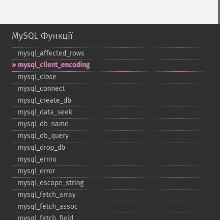
MySQL Функції
mysql_​affected_​rows
mysql_​client_​encoding
mysql_​close
mysql_​connect
mysql_​create_​db
mysql_​data_​seek
mysql_​db_​name
mysql_​db_​query
mysql_​drop_​db
mysql_​errno
mysql_​error
mysql_​escape_​string
mysql_​fetch_​array
mysql_​fetch_​assoc
mysql_​fetch_​field