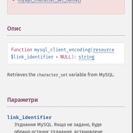
Опис
¶
function
mysql_client_encoding
(
resource
$link_identifier
= NULL
):
string
Retrieves the
variable from MySQL.
character_set
Параметри
¶
link_identifier
З'єднання MySQL. Якщо не задано, буде
обрано останнє з'єднання, встановлене