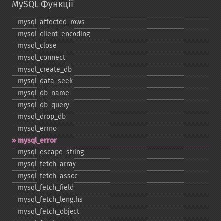
MySQL Функції
mysql_​affected_​rows
mysql_​client_​encoding
mysql_​close
mysql_​connect
mysql_​create_​db
mysql_​data_​seek
mysql_​db_​name
mysql_​db_​query
mysql_​drop_​db
mysql_​errno
mysql_​error
mysql_​escape_​string
mysql_​fetch_​array
mysql_​fetch_​assoc
mysql_​fetch_​field
mysql_​fetch_​lengths
mysql_​fetch_​object