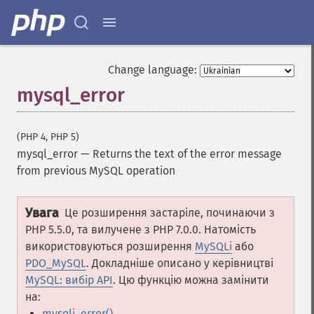
Change language:
mysql_error
(PHP 4, PHP 5)
mysql_error
—
Returns the text of the error message
from previous MySQL operation
Увага
Це розширення застаріле, починаючи з
PHP 5.5.0, та вилучене з PHP 7.0.0. Натомість
використовуються розширення
MySQLi
або
PDO_MySQL
. Докладніше описано у керівництві
MySQL: вибір API
. Цю функцію можна замінити
на:
mysqli_error()