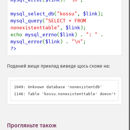
mysql_select_db
(
"kossu"
, 
$link
mysql_query
(
"SELECT * FROM 
nonexistenttable"
, 
$link
);

echo 
mysql_errno
(
$link
) . 
": " 
. 
mysql_error
(
$link
) . 
"\n"
?>
Поданий вище приклад виведе щось схоже на:
1049: Unknown database 'nonexistentdb'

1146: Table 'kossu.nonexistenttable' doesn't exist
Прогляньте також
¶