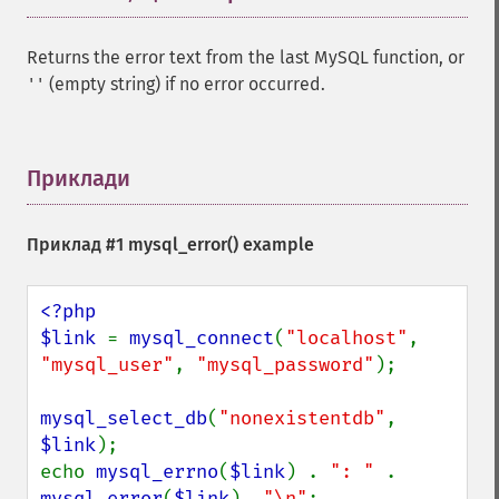
Returns the error text from the last MySQL function, or
(empty string) if no error occurred.
''
Приклади
¶
Приклад #1
mysql_error()
example
<?php

$link 
= 
mysql_connect
(
"localhost"
, 
"mysql_user"
, 
"mysql_password"
);

mysql_select_db
(
"nonexistentdb"
, 
$link
);

echo 
mysql_errno
(
$link
) . 
": " 
. 
mysql_error
(
$link
). 
"\n"
;
