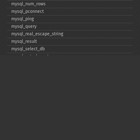
mysql_​num_​rows
mysql_​pconnect
mysql_​ping
mysql_​query
mysql_​real_​escape_​string
mysql_​result
mysql_​select_​db
mysql_​set_​charset
mysql_​stat
mysql_​tablename
mysql_​thread_​id
mysql_​unbuffered_​query
Copyright © 2001-2026 The PHP Documentation
Group