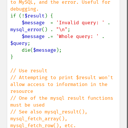
to MySQL, and the error. Useful for 
if (!
$result
) {

$message  
= 
'Invalid query: ' 
. 
mysql_error
() . 
"\n"
;

$message 
.= 
'Whole query: ' 
. 
$query
;

    die(
$message
);

}

// Use result

// Attempting to print $result won't 
allow access to information in the 
resource

// One of the mysql result functions 
must be used

// See also mysql_result(), 
mysql_fetch_array(), 