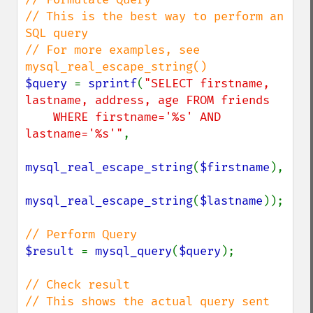
// This is the best way to perform an 
SQL query

// For more examples, see 
$query 
= 
sprintf
(
"SELECT firstname, 
lastname, address, age FROM friends

    WHERE firstname='%s' AND 
lastname='%s'"
,

mysql_real_escape_string
(
$firstname
),

mysql_real_escape_string
(
$lastname
));

$result 
= 
mysql_query
(
$query
);

// Check result

// This shows the actual query sent 