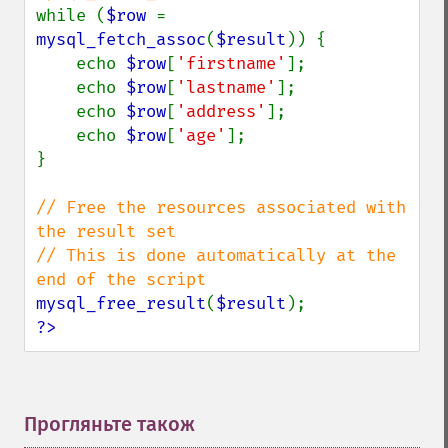
while (
$row 
= 
mysql_fetch_assoc
(
$result
)) {

    echo 
$row
[
'firstname'
];

    echo 
$row
[
'lastname'
];

    echo 
$row
[
'address'
];

    echo 
$row
[
'age'
];

}

// Free the resources associated with 
the result set

// This is done automatically at the 
mysql_free_result
(
$result
?>
Прогляньте також
¶