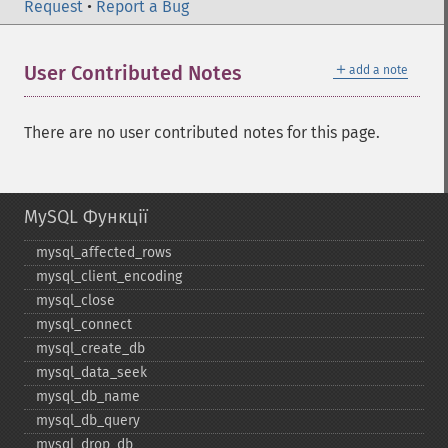
Request
•
Report a Bug
＋
User Contributed Notes
add a note
There are no user contributed notes for this page.
MySQL Функції
mysql_​affected_​rows
mysql_​client_​encoding
mysql_​close
mysql_​connect
mysql_​create_​db
mysql_​data_​seek
mysql_​db_​name
mysql_​db_​query
mysql_​drop_​db