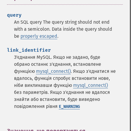
query
An SQL query
The query string should not end
with a semicolon. Data inside the query should
be
properly escaped
.
link_identifier
З'єднання MySQL. Якщо не задано, буде
обрано останнє з'єднання, встановлене
функцією
mysql_connect()
. Якщо з'єднатися не
вдалось, функція спробує встановити нове,
ніби викликавши функцію
mysql_connect()
без параметрів. Якщо з'єднання не вдалося
знайти або встановити, буде виведено
повідомлення рівня
E_WARNING