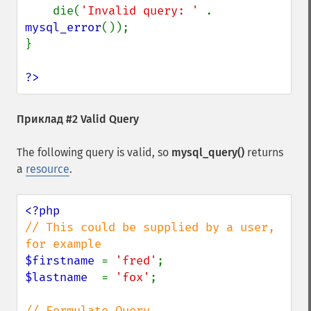
    die(
'Invalid query: ' 
. 
mysql_error
());

}

?>
Приклад #2 Valid Query
The following query is valid, so
mysql_query()
returns
a
resource
.
// This could be supplied by a user, 
$firstname 
= 
'fred'
$lastname  
= 
'fox'
;

// Formulate Query
